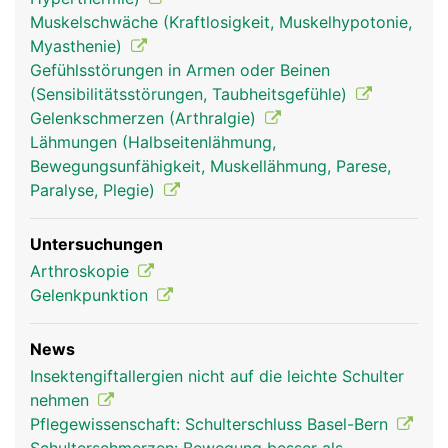
Muskelschwäche (Kraftlosigkeit, Muskelhypotonie,
Schultergelenk
Schultergelenk
Myasthenie)
Frau
Mann
Gefühlsstörungen in Armen oder Beinen
(Sensibilitätsstörungen, Taubheitsgefühle)
Gelenkschmerzen (Arthralgie)
Lähmungen (Halbseitenlähmung,
Bewegungsunfähigkeit, Muskellähmung, Parese,
Paralyse, Plegie)
Untersuchungen
Arthroskopie
Gelenkpunktion
News
Insektengiftallergien nicht auf die leichte Schulter
nehmen
Pflegewissenschaft: Schulterschluss Basel-Bern