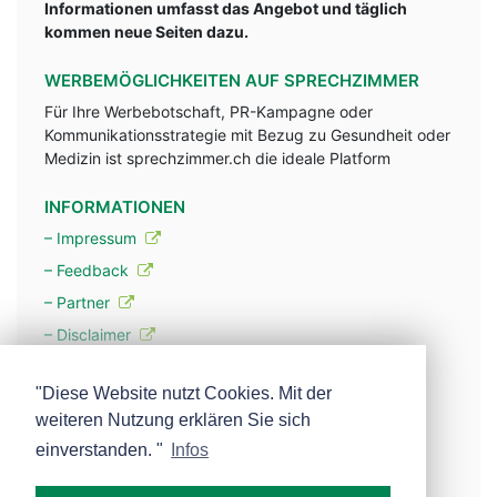
Informationen umfasst das Angebot und täglich
kommen neue Seiten dazu.
WERBEMÖGLICHKEITEN AUF SPRECHZIMMER
Für Ihre Werbebotschaft, PR-Kampagne oder
Kommunikationsstrategie mit Bezug zu Gesundheit oder
Medizin ist sprechzimmer.ch die ideale Platform
INFORMATIONEN
– Impressum
– Feedback
– Partner
– Disclaimer
– Datenschutzerklärung / Privacy Policy
"Diese Website nutzt Cookies. Mit der
weiteren Nutzung erklären Sie sich
– Werbung
einverstanden. "
Infos
– Mehr über unsere Experten