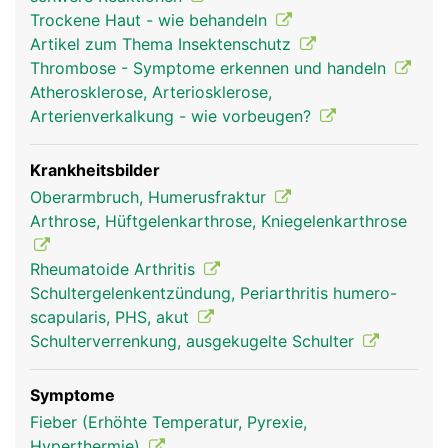
reiben, sind sie mit Gelenkknorpel bezogen und in
Trockene Haut - wie behandeln
Gelenkschmiere eingebettet. Um das sehr
Artikel zum Thema Insektenschutz
bewegliche Schultergelenk stabil zu halten, wird
Thrombose - Symptome erkennen und handeln
es von einer komplexen Struktur aus
Atherosklerose, Arteriosklerose,
Gelenkkapsel, Schleimbeuteln, Bändern sowie vier
Arterienverkalkung - wie vorbeugen?
kleinere Muskeln und deren Sehnen (sogenannte
Rotatorenmanschette) und dem grossen
Schultermuskel (Deltoideus) umgeben. Die
Krankheitsbilder
Bewegung des Armes wird durch das
Oberarmbruch, Humerusfraktur
Zusammenspiel von Gelenk, Bändern und Muskeln
Arthrose, Hüftgelenkarthrose, Kniegelenkarthrose
ermöglicht.
Rheumatoide Arthritis
Schultergelenkentzündung, Periarthritis humero-
scapularis, PHS, akut
Schulterverrenkung, ausgekugelte Schulter
Symptome
Fieber (Erhöhte Temperatur, Pyrexie,
Hyperthermie)