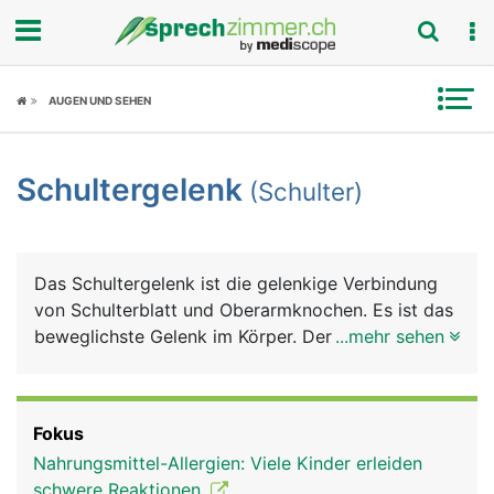
Fokus
AUGEN UND SEHEN
Krankheitsbilder
Schultergelenk
(Schulter)
Symptome
Untersuchungen
Das Schultergelenk ist die gelenkige Verbindung
News
von Schulterblatt und Oberarmknochen. Es ist das
beweglichste Gelenk im Körper. Der besonders
...mehr sehen
Ratgeber
grosse Bewegungsumfang des Armes wird durch
ein spezielles Kugelgelenk erreicht, bei dem sich
Rubriken
der kugelförmige Kopf des Oberarmknochens in
Fokus
der flachen Gelenkpfanne des Schulterblattes
Nahrungsmittel-Allergien: Viele Kinder erleiden
bewegt. Damit die Knochen nicht aufeinander
schwere Reaktionen