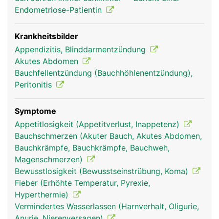
Endometriose-Patientin
Krankheitsbilder
Appendizitis, Blinddarmentzündung
Akutes Abdomen
Bauchfellentzündung (Bauchhöhlenentzündung),
Peritonitis
blinddarm frau
blinddarm mann
Symptome
Appetitlosigkeit (Appetitverlust, Inappetenz)
Bauchschmerzen (Akuter Bauch, Akutes Abdomen,
Bauchkrämpfe, Bauchkrämpfe, Bauchweh,
Magenschmerzen)
Bewusstlosigkeit (Bewusstseinstrübung, Koma)
Fieber (Erhöhte Temperatur, Pyrexie,
Hyperthermie)
Vermindertes Wasserlassen (Harnverhalt, Oligurie,
Anurie, Nierenversagen)