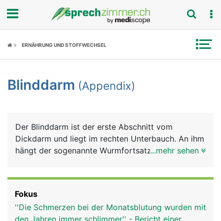
Fokus
ERNÄHRUNG UND STOFFWECHSEL
Krankheitsbilder
Blinddarm
(Appendix)
Symptome
Untersuchungen
Der Blinddarm ist der erste Abschnitt vom
News
Dickdarm und liegt im rechten Unterbauch. An ihm
hängt der sogenannte Wurmfortsatz, der
...mehr sehen
Ratgeber
Appendix. Die Funktion von Blinddarm und
Appendix ist nicht genau bekannt. Sie scheinen
Rubriken
aber eine Bedeutung für das Immunsystem zu
Fokus
haben, da dort sehr viele Abwehrzellen
''Die Schmerzen bei der Monatsblutung wurden mit
(Lymphozyten) im Gewebe zu finden sind.
den Jahren immer schlimmer'' - Bericht einer