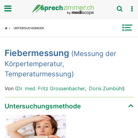
Fokus
UNTERSUCHUNGEN
Krankheitsbilder
Fiebermessung
(Messung der
Symptome
Körpertemperatur,
Untersuchungen
Temperaturmessung)
News
Von (
Dr. med. Fritz Grossenbacher
,
Doris Zumbühl
)
Ratgeber
Untersuchungsmethode
Rubriken