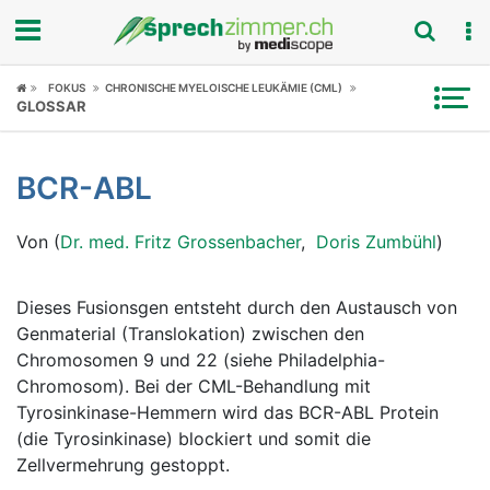
Fokus
FOKUS
CHRONISCHE MYELOISCHE LEUKÄMIE (CML)
GLOSSAR
Krankheitsbilder
BCR-ABL
Symptome
Von (
Dr. med. Fritz Grossenbacher
,
Doris Zumbühl
)
Untersuchungen
News
Dieses Fusionsgen entsteht durch den Austausch von
Genmaterial (Translokation) zwischen den
Ratgeber
Chromosomen 9 und 22 (siehe Philadelphia-
Chromosom). Bei der CML-Behandlung mit
Rubriken
Tyrosinkinase-Hemmern wird das BCR-ABL Protein
(die Tyrosinkinase) blockiert und somit die
Zellvermehrung gestoppt.