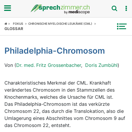
Fokus
FOKUS
CHRONISCHE MYELOISCHE LEUKÄMIE (CML)
GLOSSAR
Krankheitsbilder
Philadelphia-Chromosom
Symptome
Von (
Dr. med. Fritz Grossenbacher
,
Doris Zumbühl
)
Untersuchungen
News
Charakteristisches Merkmal der CML. Krankhaft
verändertes Chromosom in den Stammzellen des
Ratgeber
Knochenmarks, welches die Ursache für CML ist.
Das Philadelphia-Chromosom ist das verkürzte
Rubriken
Chromosom 22, das durch die Translokation, also die
Umlagerung eines Abschnittes vom Chromosom 9 auf
das Chromosom 22, entsteht.