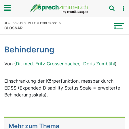
Fokus
FOKUS
MULTIPLE SKLEROSE
GLOSSAR
Krankheitsbilder
Behinderung
Symptome
Von (
Dr. med. Fritz Grossenbacher
,
Doris Zumbühl
)
Untersuchungen
News
Einschränkung der Körperfunktion, messbar durch
EDSS (Expanded Disability Status Scale = erweiterte
Ratgeber
Behinderungsskala).
Rubriken
Mehr zum Thema