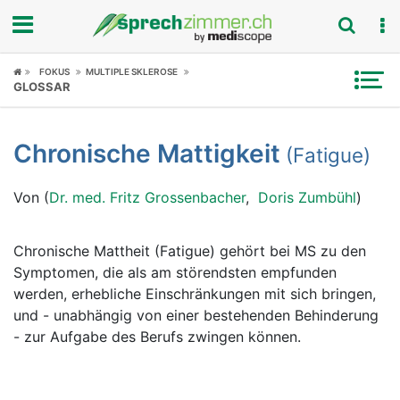
Fokus
FOKUS
MULTIPLE SKLEROSE
GLOSSAR
Krankheitsbilder
Chronische Mattigkeit
(Fatigue)
Symptome
Von (
Dr. med. Fritz Grossenbacher
,
Doris Zumbühl
)
Untersuchungen
News
Chronische Mattheit (Fatigue) gehört bei MS zu den
Symptomen, die als am störendsten empfunden
Ratgeber
werden, erhebliche Einschränkungen mit sich bringen,
und - unabhängig von einer bestehenden Behinderung
Rubriken
- zur Aufgabe des Berufs zwingen können.