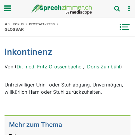
Fokus
FOKUS
PROSTATAKREBS
GLOSSAR
Krankheitsbilder
Inkontinenz
Symptome
Von (
Dr. med. Fritz Grossenbacher
,
Doris Zumbühl
)
Untersuchungen
News
Unfreiwilliger Urin- oder Stuhlabgang. Unvermögen,
willkürlich Harn oder Stuhl zurückzuhalten.
Ratgeber
Rubriken
Mehr zum Thema