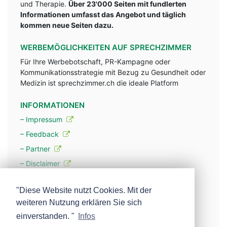
und Therapie.
Über 23'000 Seiten mit fundlerten
Informationen umfasst das Angebot und täglich
kommen neue Seiten dazu.
WERBEMÖGLICHKEITEN AUF SPRECHZIMMER
Für Ihre Werbebotschaft, PR-Kampagne oder
Kommunikationsstrategie mit Bezug zu Gesundheit oder
Medizin ist sprechzimmer.ch die ideale Platform
INFORMATIONEN
– Impressum
– Feedback
– Partner
– Disclaimer
– Datenschutzerklärung / Privacy Policy
"Diese Website nutzt Cookies. Mit der
weiteren Nutzung erklären Sie sich
– Werbung
einverstanden. "
Infos
– Mehr über unsere Experten