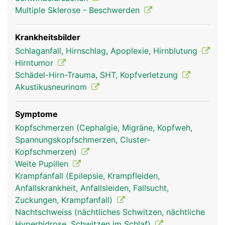
Multiple Sklerose - Beschwerden
Krankheitsbilder
Schlaganfall, Hirnschlag, Apoplexie, Hirnblutung
Hirntumor
Schädel-Hirn-Trauma, SHT, Kopfverletzung
Akustikusneurinom
Kleinhirn Frau
Kleinhirn Mann
Symptome
Kopfschmerzen (Cephalgie, Migräne, Kopfweh,
Spannungskopfschmerzen, Cluster-
Kopfschmerzen)
Weite Pupillen
Krampfanfall (Epilepsie, Krampfleiden,
Anfallskrankheit, Anfallsleiden, Fallsucht,
Zuckungen, Krampfanfall)
Nachtschweiss (nächtliches Schwitzen, nächtliche
Hyperhidrose, Schwitzen im Schlaf)