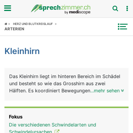
Fokus
HERZ UND BLUTKREISLAUF
ARTERIEN
Krankheitsbilder
Kleinhirn
Symptome
Untersuchungen
Das Kleinhirn liegt im hinteren Bereich im Schädel
News
und besteht so wie das Grosshirn aus zwei
Hälften. Es koordiniert Bewegungen und sorgt
...mehr sehen
Ratgeber
über eine Verbindung mit dem
Gleichgewichtsorgan, das im Innenohr liegt, für
Rubriken
das Körpergleichgewicht.
Fokus
Die verschiedenen Schwindelarten und
Schwindelursachen