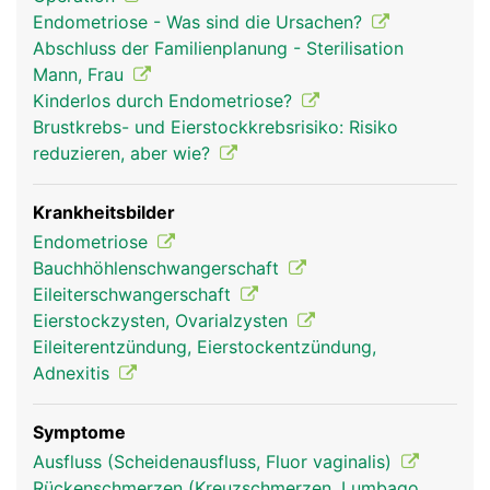
Trichter mit 1-2 Zentimeter langen Fransen
Endometriose - Was sind die Ursachen?
(Fimbrien). Bei der gebärfähigen Frau wird alle 4
Abschluss der Familienplanung - Sterilisation
Wochen von den Eierstöcken eine
Mann, Frau
befruchtungsfähige Eizelle ausgestossen, die vom
Kinderlos durch Endometriose?
Trichter eines Eileiters aufgefangen und von den
Brustkrebs- und Eierstockkrebsrisiko: Risiko
Fimbrien in die Öffnung des jeweiligen Eileiters
reduzieren, aber wie?
weitergeleitet wird. Die Schleimhaut der Eileiter
besitzt feine Flimmerhärchen zum Transport der
Eizelle in die Gebärmutter. Falls zu diesem
Krankheitsbilder
Zeitpunkt männliche Spermien an Ort und Stelle
Endometriose
sind, erfolgt im Eileiter die Befruchtung der Eizelle.
Bauchhöhlenschwangerschaft
Eileiterschwangerschaft
Eierstockzysten, Ovarialzysten
Eileiterentzündung, Eierstockentzündung,
Adnexitis
Symptome
Ausfluss (Scheidenausfluss, Fluor vaginalis)
Rückenschmerzen (Kreuzschmerzen, Lumbago