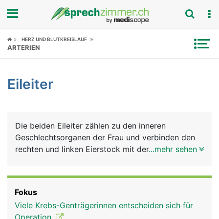
Fokus
HERZ UND BLUTKREISLAUF
ARTERIEN
Krankheitsbilder
Eileiter
Symptome
Untersuchungen
Die beiden Eileiter zählen zu den inneren
News
Geschlechtsorganen der Frau und verbinden den
rechten und linken Eierstock mit dem oberen Rand
...mehr sehen
Ratgeber
der Gebärmutter. In den Eierstöcken reifen die Eier
heran, die über die Eileiter in die Gebärmutter
Rubriken
transportiert werden. Die etwa 15 Zentimeter
Fokus
langen Eileiter sind aber nicht im direkten Kontakt
Viele Krebs-Genträgerinnen entscheiden sich für
mit den Eierstöcken sondern bilden eine Art
Operation