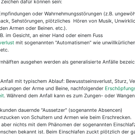
. Zeichen dafür können sein:
 Empfindungen oder Wahrnehmungsstörungen (z.B. ungewöh
ck, Sehstörungen, plötzliches Hören von Musik, Unwirklic
den Armen oder Beinen. etc.).
B. im Gesicht, an einer Hand oder einem Fuss
erlust
mit sogenannten "Automatismen" wie unwillkürliche
etc.
irnhälften ausgehen werden als generalisierte Anfälle bezei
Anfall mit typischem Ablauf: Bewusstseinsverlust, Sturz, 
uckungen der Arme und Beine, nachfolgender
Erschöpfung
it
. Während dem Anfall kann es zum Zungen- oder Wangen
ekunden dauernde "Aussetzer" (sogenannte Absencen)
nzucken von Schultern und Armen wie beim Erschrecken.
 aber nichts mit dem Phänomen der sogenannten Einschla
enschen bekannt ist. Beim Einschlafen zuckt plötzlich der 