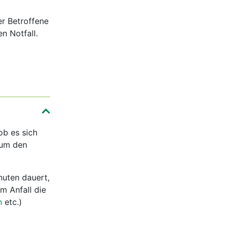
er Betroffene
n Notfall.
ob es sich
 um den
nuten dauert,
m Anfall die
n
etc.)