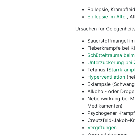
Epilepsie, Krampflei
Epilepsie im Alter
, A
Ursachen für Gelegenheits
Sauerstoffmangel im 
Fieberkrämpfe bei K
Schütteltrauma beim
Unterzuckerung bei 
Tetanus (
Starrkramp
Hyperventilation
(hek
Eklampsie (Schwang
Alkohol- oder Drog
Nebenwirkung bei M
Medikamenten)
Psychogener Krampfa
Creutzfeld-Jakob-Kr
Vergiftungen
Kopfverletzungen