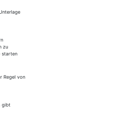
Unterlage
rn
n zu
 starten
er Regel von
 gibt