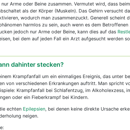
nur Arme oder Beine zusammen. Vermutet wird, dass beim
bschaltet als der Körper (Muskeln). Das Gehirn versucht da
ktivieren, wodurch man zusammenzuckt. Generell scheint d
afphänomen harmlos zu sein, auch wenn es dem Betroffenen
Zucken jedoch nur Arme oder Beine, kann dies auf das
Restl
isen, bei dem auf jeden Fall ein Arzt aufgesucht werden sol
ann dahinter stecken?
 einem Krampfanfall um ein einmaliges Ereignis, das unter 
 von verschiedenen Erkrankungen auftritt. Man spricht v
spiele: Krampfanfall bei Schlafentzug, im Alkoholexzess, 
ngen oder ein Fieberkrampf bei Kindern.
die echten
Epilepsien
, bei denen keine direkte Ursache erke
derholung neigen.
e: