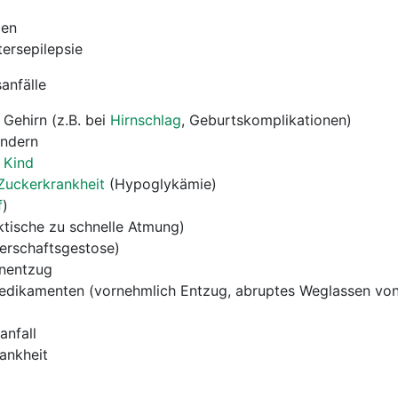
den
ltersepilepsie
anfälle
Gehirn (z.B. bei
Hirnschlag
, Geburtskomplikationen)
indern
 Kind
Zuckerkrankheit
(Hypoglykämie)
f
)
tische zu schnelle Atmung)
erschaftsgestose)
enentzug
edikamenten (vornehmlich Entzug, abruptes Weglassen vo
nfall
ankheit