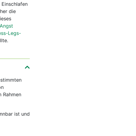
 Einschlafen
her die
ieses
Angst
ess-Legs-
lte.
bestimmten
on
im Rahmen
nnbar ist und