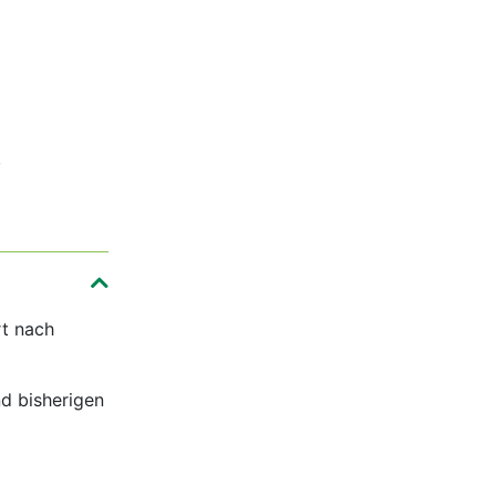
,
rt nach
nd bisherigen