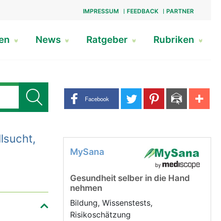
IMPRESSUM
FEEDBACK
PARTNER
gen
News
Ratgeber
Rubriken
Share buttons
Facebook
llsucht,
MySana
Gesundheit selber in die Hand
nehmen
Bildung, Wissenstests,
Risikoschätzung