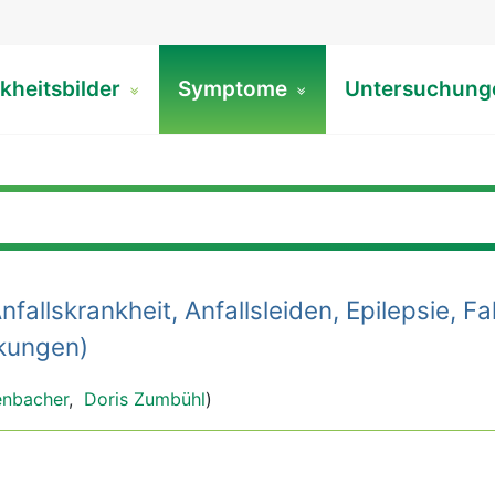
kheitsbilder
Symptome
Untersuchun
nfallskrankheit, Anfallsleiden, Epilepsie, Fa
kungen)
enbacher
,
Doris Zumbühl
)