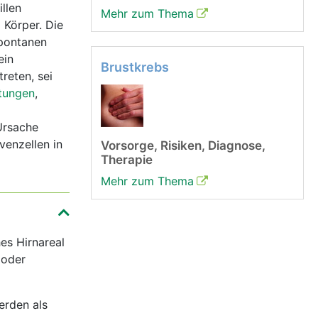
llen
Mehr zum Thema
 Körper. Die
spontanen
ein
Brustkrebs
reten, sei
ftungen
,
Ursache
enzellen in
Vorsorge, Risiken, Diagnose,
Therapie
Mehr zum Thema
es Hirnareal
 oder
erden als