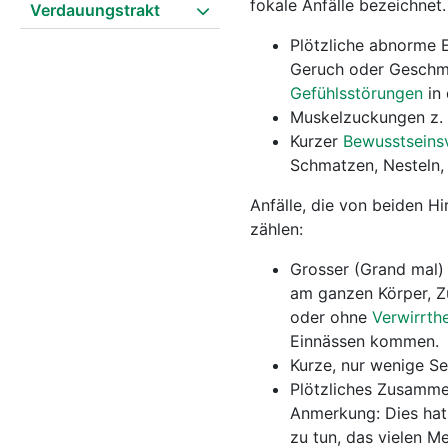
fokale Anfälle bezeichnet
Verdauungstrakt
Plötzliche abnorme
Geruch oder Geschma
Gefühlsstörungen
in 
Muskelzuckungen z. 
Kurzer
Bewusstseinsv
Schmatzen, Nesteln, 
Anfälle, die von beiden H
zählen:
Grosser (Grand mal) 
am ganzen Körper, Z
oder ohne
Verwirrthe
Einnässen kommen.
Kurze, nur wenige S
Plötzliches Zusamme
Anmerkung: Dies hat
zu tun, das vielen M