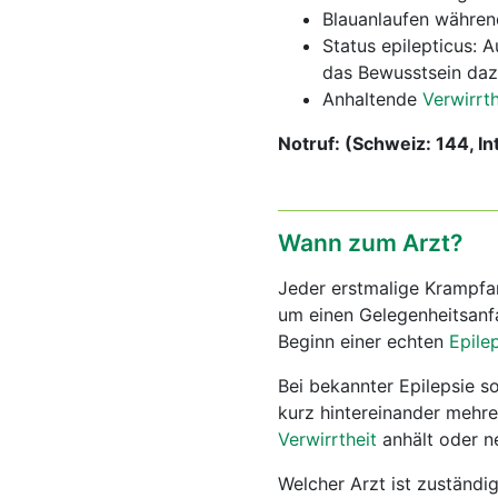
Blauanlaufen währen
Status epilepticus: A
das Bewusstsein dazw
Anhaltende
Verwirrth
Notruf: (Schweiz: 144, In
Wann zum Arzt?
Jeder erstmalige Krampfa
um einen Gelegenheitsanfa
Beginn einer echten
Epile
Bei bekannter Epilepsie so
kurz hintereinander mehre
Verwirrtheit
anhält oder ne
Welcher Arzt ist zuständi