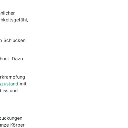
nlicher
hkeitsgefühl,
m Schlucken,
chnet. Dazu
Verkrampfung
szustand
mit
biss und
fzuckungen
ganze Körper