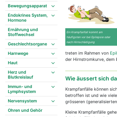
Bewegungsapparat
Endokrines System,
Hormone
Ernährung und
Ein Krampfanfall kommt am
Stoffwechsel
häufigsten vor bei Epilepsie oder
nach Hirnschädigung
Geschlechtsorgane
treten im Rahmen von
Epi
Harnwege
der Hirnstromkurve, dem
Haut
Herz und
Blutkreislauf
Wie äussert sich 
Immun- und
Krampfanfälle können sich
Lymphsystem
betroffen ist und wie viel
Nervensystem
grösseren (generalisierten
Ohren und Gehör
Kleine Krampfanfälle geh