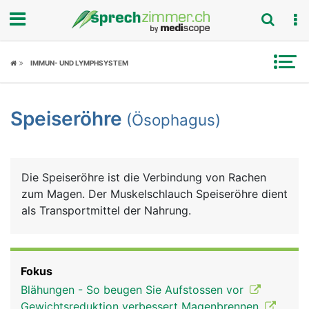
Fokus
IMMUN- UND LYMPHSYSTEM
Krankheitsbilder
Speiseröhre
(Ösophagus)
Symptome
Untersuchungen
Die Speiseröhre ist die Verbindung von Rachen
News
zum Magen. Der Muskelschlauch Speiseröhre dient
als Transportmittel der Nahrung.
Ratgeber
Rubriken
Fokus
Blähungen - So beugen Sie Aufstossen vor
Gewichtsreduktion verbessert Magenbrennen