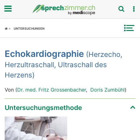
Fokus
UNTERSUCHUNGEN
Krankheitsbilder
Echokardiographie
(Herzecho,
Symptome
Herzultraschall, Ultraschall des
Untersuchungen
Herzens)
News
Von (
Dr. med. Fritz Grossenbacher
,
Doris Zumbühl
)
Ratgeber
Untersuchungsmethode
Rubriken