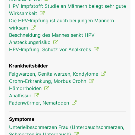
und äusserer Haut befindet sich die sogenannte
HPV-Impfstoff: Studie an Männern belegt sehr gute
Hämorrhoidalzone, ein Venengeflecht, das
Wirksamkeit
zusammen mit den beiden Ringmuskeln den
Die HPV-Impfung ist auch bei jungen Männern
Enddarm abdichtet.
wirksam
Beschneidung des Mannes senkt HPV-
Ansteckungsrisiko
HPV-Impfung: Schutz vor Analkrebs
Krankheitsbilder
Feigwarzen, Genitalwarzen, Kondylome
Crohn-Erkrankung, Morbus Crohn
Hämorrhoiden
Analfissur
anus frau
anus mann
Fadenwürmer, Nematoden
Symptome
Unterleibsschmerzen Frau (Unterbauchschmerzen,
Schmerzen im Unterbauch)