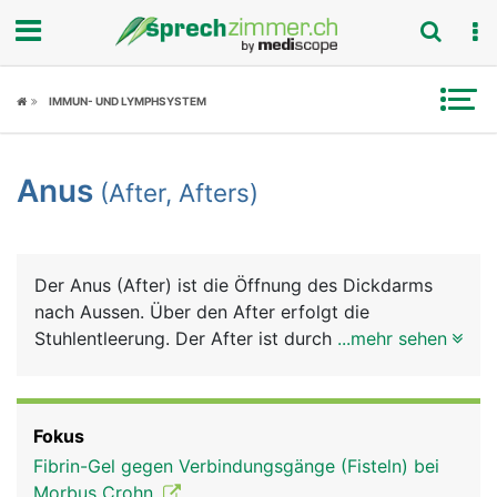
Fokus
IMMUN- UND LYMPHSYSTEM
Krankheitsbilder
Anus
(After, Afters)
Symptome
Untersuchungen
Der Anus (After) ist die Öffnung des Dickdarms
News
nach Aussen. Über den After erfolgt die
Stuhlentleerung. Der After ist durch zwei
...mehr sehen
Ratgeber
Schliessmuskeln verschlossen, dem unwillkürlichen
(nicht selbst steuerbaren) inneren
Rubriken
Afterschliessmuskel und dem willkürlichen (selbst
Fokus
kontrollierbaren) äusseren Afterschliessmuskel. In
Fibrin-Gel gegen Verbindungsgänge (Fisteln) bei
der Übergangszone zwischen Darmschleimhaut
Morbus Crohn