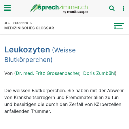
Fokus
RATGEBER
MEDIZINISCHES GLOSSAR
Krankheitsbilder
Leukozyten
(Weisse
Symptome
Blutkörperchen)
Untersuchungen
Von (
Dr. med. Fritz Grossenbacher
,
Doris Zumbühl
)
News
Die weissen Blutkörperchen. Sie haben mit der Abwehr
Ratgeber
von Krankheitserregern und Fremdmaterialien zu tun
und beseitigen die durch den Zerfall von Körperzellen
Rubriken
anfallenden Trümmer.