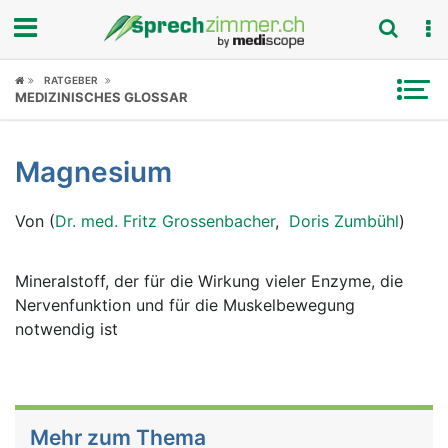
Fokus
RATGEBER
MEDIZINISCHES GLOSSAR
Krankheitsbilder
Magnesium
Symptome
Von (
Dr. med. Fritz Grossenbacher
,
Doris Zumbühl
)
Untersuchungen
News
Mineralstoff, der für die Wirkung vieler Enzyme, die
Nervenfunktion und für die Muskelbewegung
Ratgeber
notwendig ist
Rubriken
Mehr zum Thema