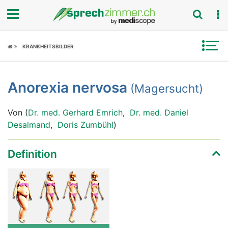
Fokus
KRANKHEITSBILDER
Krankheitsbilder
Anorexia nervosa
(Magersucht)
Symptome
Von (
Dr. med. Gerhard Emrich
,
Dr. med. Daniel
Untersuchungen
Desalmand
,
Doris Zumbühl
)
News
Definition
Ratgeber
Rubriken