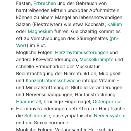
Fasten,
Erbrechen
und der Gebrauch von
harntreibenden Mitteln und/oder Abführmitteln
können zu einem Mangel an lebensnotwendigen
Salzen (Elektrolyten) wie etwa Kochsalz,
Kalium
oder
Magnesium
führen. Gleichzeitig kommt es
oft zu Verschiebungen des Säuregehaltes (
ph-
Wert
) im Blut.
Mögliche Folgen:
Herzrhythmusstörungen
und
andere EKG-Veränderungen,
Muskelkrämpfe
und
schnelle Ermüdbarkeit der Muskulatur,
Beeinträchtigung der Nierenfunktion, Müdigkeit
und
Konzentrationsschwäche
infolge Vitamin -
und Mineralstoffmangel, Blutbild veränderungen
und Nervenschädigungen, Hautaustrocknung,
Haarausfall
, brüchige Fingernägel,
Osteoporose
.
Hormonveränderungen betreffen zur Hauptsache
die
Schilddrüse
, das sympathische
Nervensystem
und die Sexualhormone.
Mögliche Folgen: Verlangsamter Herzschlag,