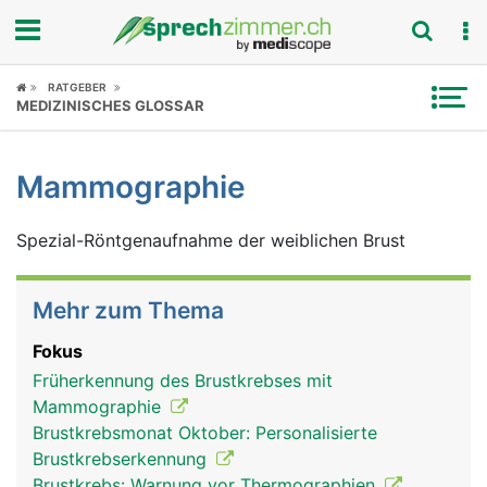
Fokus
RATGEBER
MEDIZINISCHES GLOSSAR
Krankheitsbilder
Mammographie
Symptome
Spezial-Röntgenaufnahme der weiblichen Brust
Untersuchungen
News
Mehr zum Thema
Ratgeber
Fokus
Früherkennung des Brustkrebses mit
Rubriken
Mammographie
Brustkrebsmonat Oktober: Personalisierte
Brustkrebserkennung
Brustkrebs: Warnung vor Thermographien