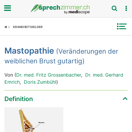
Fokus
KRANKHEITSBILDER
Krankheitsbilder
Mastopathie
(Veränderungen der
Symptome
weiblichen Brust gutartig)
Untersuchungen
Von (
Dr. med. Fritz Grossenbacher
,
Dr. med. Gerhard
News
Emrich
,
Doris Zumbühl
)
Ratgeber
Definition
Rubriken