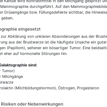
ne Kanüle wird Kontrastmittel in den Milchgang gespritzt u
e Mammographie durchgeführt. Auf den Mammographiebilde
ten Drüsengänge bzw. Füllungsdefekte sichtbar, die Hinweise
 geben.
ographie eingesetzt
t zur Abklärung von unklaren Absonderungen aus der Brustw
rung aus der Brustwarze ist die häufigste Ursache ein gutar
n (Papillom), seltener ein bösartiger Tumor. Eine beidseit
t eher auf hormonelle Störungen hin.
Galaktographie sind:
r Tumor)
r Milchgänge
ustwarze
olaktin (Milchbildungshormon), Östrogen, Progesteron
e Risiken oder Nebenwirkungen