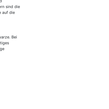
nd
rn sind die
 auf die
arze. Bei
tiges
ige