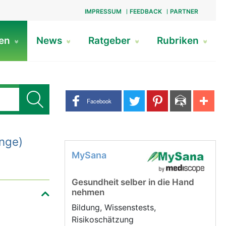
IMPRESSUM
FEEDBACK
PARTNER
gen
News
Ratgeber
Rubriken
Share buttons
Facebook
nge)
MySana
Gesundheit selber in die Hand
nehmen
Bildung, Wissenstests,
Risikoschätzung