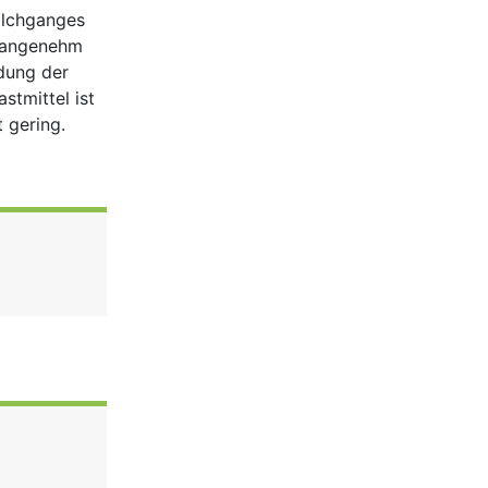
ilchganges
nangenehm
dung der
stmittel ist
 gering.