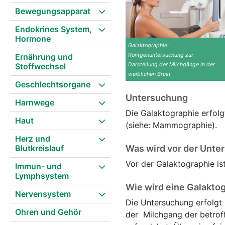
Bewegungsapparat
Endokrines System,
Hormone
Galaktographie:
Ernährung und
Röntgenuntersuchung zur
Stoffwechsel
Darstellung der Milchgänge in der
weiblichen Brust
Geschlechtsorgane
Untersuchung
Harnwege
Die Galaktographie erfol
Haut
(siehe: Mammographie).
Herz und
Blutkreislauf
Was wird vor der Unte
Vor der Galaktographie is
Immun- und
Lymphsystem
Wie wird eine Galakto
Nervensystem
Die Untersuchung erfolgt
Ohren und Gehör
der Milchgang der betroff