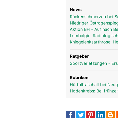
News
Rückenschmerzen bei Se
Niedriger Östrogenspie
Aktion BH - Auf nach B
Lumbalgie: Radiologisc
Kniegelenksarthrose: H
Ratgeber
Sportverletzungen - Ers
Rubriken
Hüftultraschall bei Ne
Hodenkrebs: Bei frühze