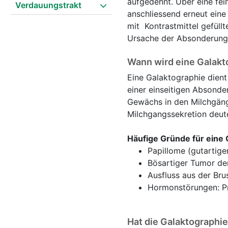
aufgedehnt. Über eine fei
Verdauungstrakt
anschliessend erneut ein
mit Kontrastmittel gefüll
Ursache der Absonderung
Wann wird eine Galakt
Eine Galaktographie dien
einer einseitigen Absonde
Gewächs in den Milchgänge
Milchgangssekretion deute
Häufige Gründe für eine 
Papillome (gutartige
Bösartiger Tumor de
Ausfluss aus der Br
Hormonstörungen: Pr
Hat die Galaktographi