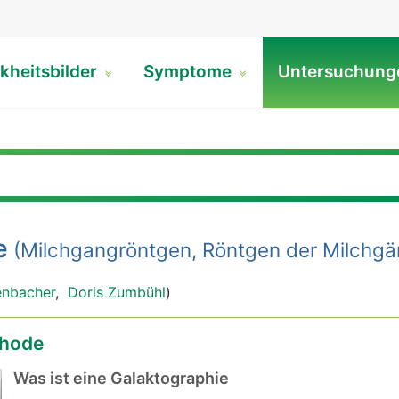
kheitsbilder
Symptome
Untersuchun
e
(Milchgangröntgen, Röntgen der Milchgä
enbacher
,
Doris Zumbühl
)
hode
Was ist eine Galaktographie