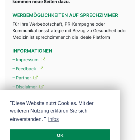
kommen neue Seiten dazu.
WERBEMÖGLICHKEITEN AUF SPRECHZIMMER
Für Ihre Werbebotschaft, PR-Kampagne oder
Kommunikationsstrategie mit Bezug zu Gesundheit oder
Medizin ist sprechzimmer.ch die ideale Platform
INFORMATIONEN
– Impressum
– Feedback
– Partner
– Disclaimer
– Datenschutzerklärung / Privacy Policy
"Diese Website nutzt Cookies. Mit der
weiteren Nutzung erklären Sie sich
– Werbung
einverstanden. "
Infos
– Mehr über unsere Experten
OK