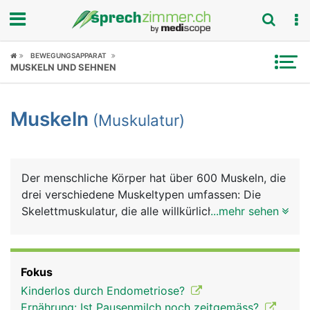
Fokus
BEWEGUNGSAPPARAT
MUSKELN UND SEHNEN
Krankheitsbilder
Muskeln
(Muskulatur)
Symptome
Untersuchungen
Der menschliche Körper hat über 600 Muskeln, die
News
drei verschiedene Muskeltypen umfassen: Die
Skelettmuskulatur, die alle willkürlichen
...mehr sehen
Ratgeber
Bewegungen ausführt; die glatte Muskulatur in den
Wänden vieler Hohlorgane wie Speiseröhre,
Rubriken
Magen, Darm, Harnblase oder Blutgefässe, und die
Fokus
Herzmuskulatur. Die Skelettmuskeln sind über
Kinderlos durch Endometriose?
Sehnen zur Kraftübertragung fest an Knochen
Ernährung: Ist Pausenmilch noch zeitgemäss?