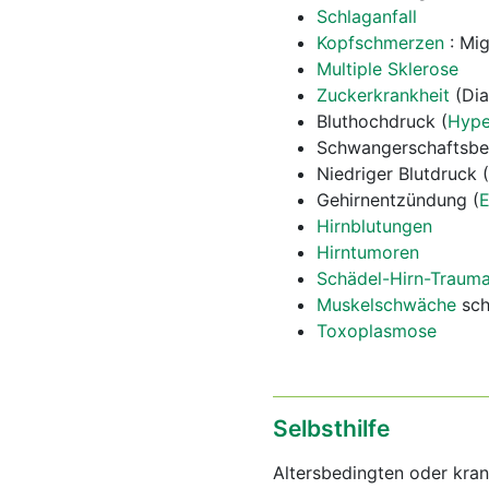
Schlaganfall
Kopfschmerzen
: Mi
Multiple Sklerose
Zuckerkrankheit
(Dia
Bluthochdruck (
Hype
Schwangerschaftsbe
Niedriger Blutdruck (
Gehirnentzündung (
E
Hirnblutungen
Hirntumoren
Schädel-Hirn-Traum
Muskelschwäche
sch
Toxoplasmose
Selbsthilfe
Altersbedingten oder kra