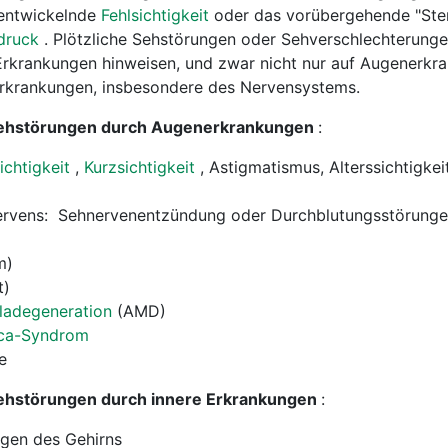
 entwickelnde
Fehlsichtigkeit
oder das vorübergehende "Ste
tdruck
. Plötzliche Sehstörungen oder Sehverschlechterung
 Erkrankungen hinweisen, und zwar nicht nur auf Augenerkr
Erkrankungen, insbesondere des Nervensystems.
Sehstörungen durch Augenerkrankungen
:
ichtigkeit
,
Kurzsichtigkeit
, Astigmatismus, Alterssichtigke
g
ervens: Sehnervenentzündung oder Durchblutungsstörung
m)
t)
ladegeneration
(AMD)
ca-Syndrom
e
Sehstörungen durch innere Erkrankungen
:
gen des Gehirns