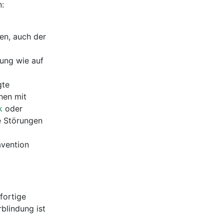
:
en, auch der
lung wie auf
gte
nen mit
k
oder
ge Störungen
ävention
fortige
blindung ist