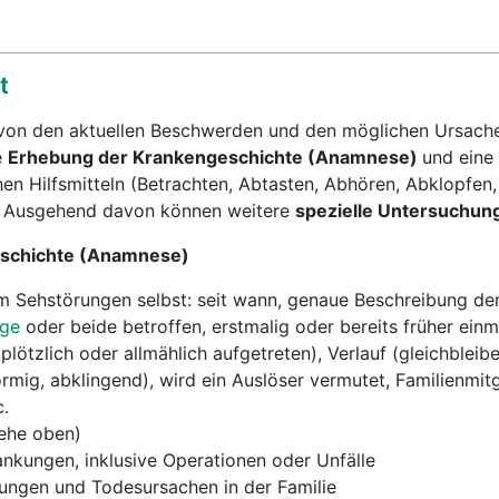
t
 von den aktuellen Beschwerden und den möglichen Ursach
e
Erhebung der Krankengeschichte (Anamnese)
und eine
hen Hilfsmitteln (Betrachten, Abtasten, Abhören, Abklopfen,
). Ausgehend davon können weitere
spezielle Untersuchu
schichte (Anamnese)
Sehstörungen selbst: seit wann, genaue Beschreibung de
uge
oder beide betroffen, erstmalig oder bereits früher einm
plötzlich oder allmählich aufgetreten), Verlauf (gleichbleib
mig, abklingend), wird ein Auslöser vermutet, Familienmitg
.
ehe oben)
ankungen, inklusive Operationen oder Unfälle
ngen und Todesursachen in der Familie