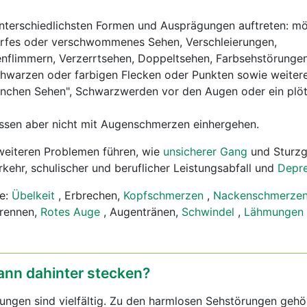
nterschiedlichsten Formen und Ausprägungen auftreten: mö
rfes oder verschwommenes Sehen, Verschleierungen,
genflimmern, Verzerrtsehen, Doppeltsehen, Farbsehstörunge
chwarzen oder farbigen Flecken oder Punkten sowie weiter
ernchen Sehen", Schwarzwerden vor den Augen oder ein plöt
sen aber nicht mit Augenschmerzen einhergehen.
eiteren Problemen führen, wie
unsicherer Gang
und Sturzg
rkehr, schulischer und beruflicher Leistungsabfall und
Depre
e:
Übelkeit
, Erbrechen,
Kopfschmerzen
,
Nackenschmerze
rennen,
Rotes Auge
, Augentränen,
Schwindel
,
Lähmungen
ann dahinter stecken?
ungen sind vielfältig. Zu den harmlosen Sehstörungen geh