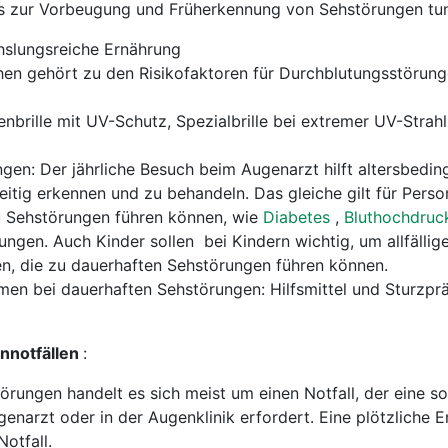
s zur Vorbeugung und Früherkennung von Sehstörungen tun
slungsreiche Ernährung
hen gehört zu den Risikofaktoren für Durchblutungsstörung
brille mit UV-Schutz, Spezialbrille bei extremer UV-Strah
en: Der jährliche Besuch beim Augenarzt hilft altersbedin
itig erkennen und zu behandeln. Das gleiche gilt für Perso
u Sehstörungen führen können, wie
Diabetes
,
Bluthochdruc
ungen. Auch Kinder sollen bei Kindern wichtig, um allfälli
en, die zu dauerhaften Sehstörungen führen können.
en bei dauerhaften Sehstörungen: Hilfsmittel und Sturzpr
ennotfällen
:
törungen handelt es sich meist um einen Notfall, der eine so
narzt oder in der Augenklinik erfordert. Eine plötzliche Er
otfall.