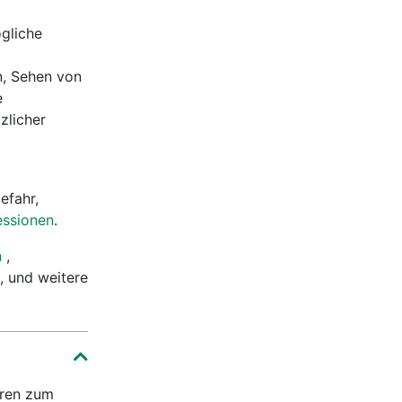
gliche
n, Sehen von
e
zlicher
efahr,
ssionen
.
n
,
, und weitere
ören zum