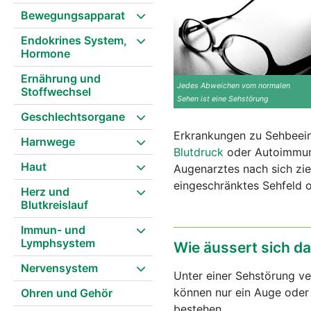
Bewegungsapparat
Endokrines System,
Hormone
Ernährung und
Jedes Abweichen vom normalen
Stoffwechsel
Sehen ist eine Sehstörung
Geschlechtsorgane
Erkrankungen zu Sehbeein
Harnwege
Blutdruck
oder Autoimmunk
Haut
Augenarztes nach sich zie
eingeschränktes Sehfeld 
Herz und
Blutkreislauf
Immun- und
Lymphsystem
Wie äussert sich 
Nervensystem
Unter einer Sehstörung ve
können nur ein Auge oder
Ohren und Gehör
bestehen.