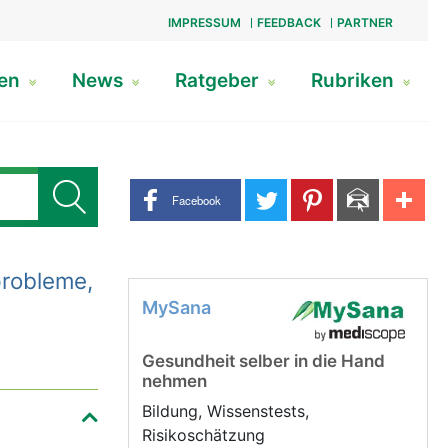
IMPRESSUM
FEEDBACK
PARTNER
gen
News
Ratgeber
Rubriken
Share buttons
Facebook
probleme,
MySana
Gesundheit selber in die Hand
nehmen
Bildung, Wissenstests,
Risikoschätzung