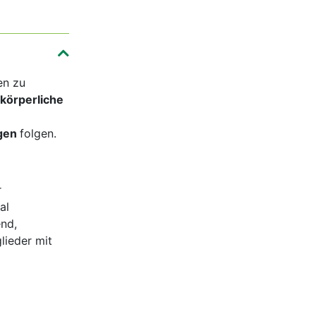
en zu
körperliche
ngen
folgen.
r
al
end,
lieder mit