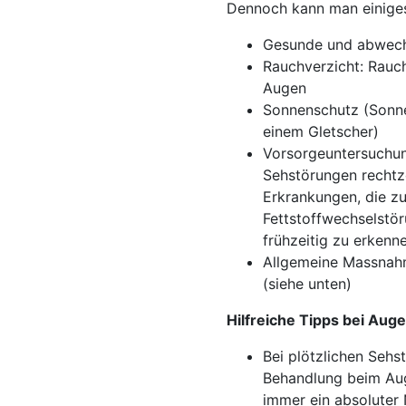
Dennoch kann man einige
Gesunde und abwech
Rauchverzicht: Rauc
Augen
Sonnenschutz (Sonnen
einem Gletscher)
Vorsorgeuntersuchung
Sehstörungen rechtze
Erkrankungen, die z
Fettstoffwechselstör
frühzeitig zu erkenn
Allgemeine Massnahm
(siehe unten)
Hilfreiche Tipps bei Aug
Bei plötzlichen Sehs
Behandlung beim Auge
immer ein absoluter N