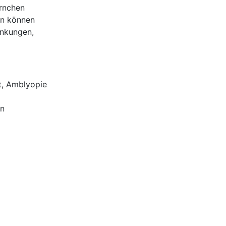
rnchen
en können
ankungen,
it, Amblyopie
en