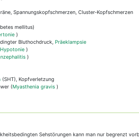
gräne, Spannungskopfschmerzen, Cluster-Kopfschmerzen
betes mellitus)
rtonie
)
dingter Bluthochdruck,
Präeklampsie
Hypotonie
)
nzephalitis
)
a
(SHT), Kopfverletzung
wer (
Myasthenia gravis
)
nkheitsbedingten Sehstörungen kann man nur begrenzt vor