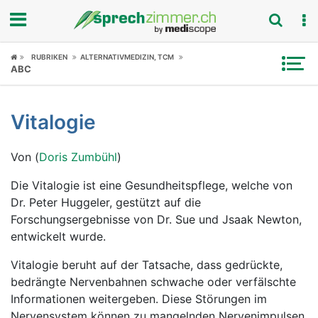
Fokus
RUBRIKEN
ALTERNATIVMEDIZIN, TCM
ABC
Krankheitsbilder
Vitalogie
Symptome
Von (
Doris Zumbühl
)
Untersuchungen
Die Vitalogie ist eine Gesundheitspflege, welche von
News
Dr. Peter Huggeler, gestützt auf die
Forschungsergebnisse von Dr. Sue und Jsaak Newton,
Ratgeber
entwickelt wurde.
Rubriken
Vitalogie beruht auf der Tatsache, dass gedrückte,
bedrängte Nervenbahnen schwache oder verfälschte
Informationen weitergeben. Diese Störungen im
Nervensystem können zu mangelnden Nervenimpulsen