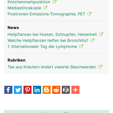
Knochenmarkpunktion
Mediastinoskopie
Positronen-Emissions-Tomographie, PET
News
Thymusdrüse Frau
Thymusdrüse
Heilpflanzen bei Husten, Schnupfen, Heiserkeit
Mann
Welche Heilpflanzen helfen bei Bronchitis?
1. Internationaler Tag der Lymphome
Rubriken
Tee aus Kräutern lindert vielerlei Beschwerden