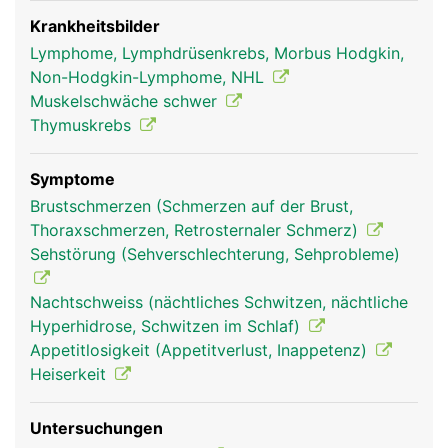
Der Thymus ist wesentlich für den Aufbau und die
Prägung der körpereigenen Abwehr
Krankheitsbilder
(Immunsystem) verantwortlich. In ihm werden
Lymphome, Lymphdrüsenkrebs, Morbus Hodgkin,
bestimmte Abwehrzellen - die T-Lymphozyten, die
Non-Hodgkin-Lymphome, NHL
zu den weissen Blutkörperchen gehören -
Muskelschwäche schwer
produziert und auf ihre Aufgabe vorbereitet.
Thymuskrebs
Später übernehmen diese Aufgabe das
Knochenmark, die Lymphknoten und die Milz. Der
Symptome
Thymus produziert ausserdem Thymushormone,
Brustschmerzen (Schmerzen auf der Brust,
die unter anderem das Körperwachstum, den
Thoraxschmerzen, Retrosternaler Schmerz)
Knochenstoffwechsel und den Energiehaushalt
Sehstörung (Sehverschlechterung, Sehprobleme)
unterstützen. Schon den alten Griechen war
bekannt, dass die Thymusdrüse die
Nachtschweiss (nächtliches Schwitzen, nächtliche
"Lebensenergie" steuert: Das griechische Wort
Hyperhidrose, Schwitzen im Schlaf)
"thymos" bedeutet Lebensenergie.
Appetitlosigkeit (Appetitverlust, Inappetenz)
Heiserkeit
Untersuchungen