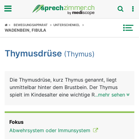
Fokus
BEWEGUNGSAPPARAT
UNTERSCHENKEL
WADENBEIN, FIBULA
Krankheitsbilder
Thymusdrüse
(Thymus)
Symptome
Untersuchungen
Die Thymusdrüse, kurz Thymus genannt, liegt
News
unmittelbar hinter dem Brustbein. Der Thymus
spielt im Kindesalter eine wichtige Rolle bei der
...mehr sehen
Ratgeber
Ausbildung des Immunsystems. In seiner Funktion
nimmt er bis zur Geschlechtsreife (Pubertät) an
Rubriken
Grösse zu (etwa so gross wie eine Kinderfaust),
Fokus
danach verkümmert er im Laufe des Lebens und
Abwehrsystem oder Immunsystem
liegt im Alter nur noch als kleiner Geweberest vor.