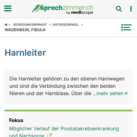
Fokus
BEWEGUNGSAPPARAT
UNTERSCHENKEL
WADENBEIN, FIBULA
Krankheitsbilder
Harnleiter
Symptome
Untersuchungen
Die Harnleiter gehören zu den oberen Harnwegen
News
und sind die Verbindung zwischen den beiden
Nieren und der Harnblase. Über die Harnleiter
...mehr sehen
Ratgeber
fliesst der in den Nieren gebildete Harn in die
Blase. Die Harnleiter sind etwa 30 Zentimeter
Rubriken
lange, bleistiftdicke Muskelschläuche, die den
Fokus
Harn durch wellenförmige Bewegungen in die
Möglicher Verlauf der Prostatakrebserkrankung
Blase befördern. Die Mündungsstelle liegt an der
und Nachsorge