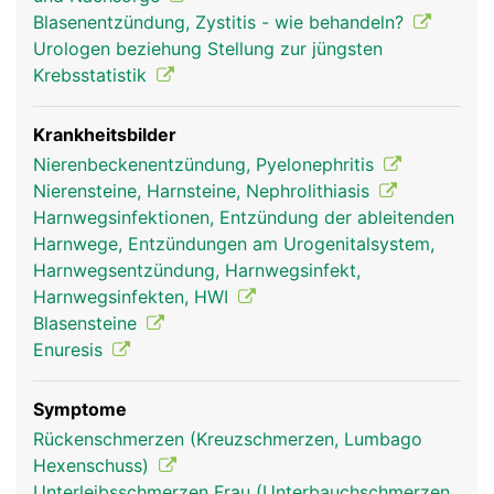
Hinterseite der Blasenwand und ist so angelegt,
Blasenentzündung, Zystitis - wie behandeln?
dass sie wie ein Ventil funktioniert, damit der Urin
Urologen beziehung Stellung zur jüngsten
nicht in Richtung Nieren zurückfliessen kann.
Krebsstatistik
Krankheitsbilder
Nierenbeckenentzündung, Pyelonephritis
Nierensteine, Harnsteine, Nephrolithiasis
Harnwegsinfektionen, Entzündung der ableitenden
Harnwege, Entzündungen am Urogenitalsystem,
Harnwegsentzündung, Harnwegsinfekt,
Harnwegsinfekten, HWI
Blasensteine
Enuresis
Symptome
Rückenschmerzen (Kreuzschmerzen, Lumbago
Hexenschuss)
Unterleibsschmerzen Frau (Unterbauchschmerzen,