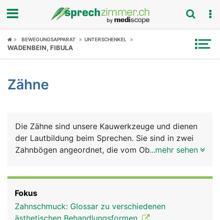
Fokus
BEWEGUNGSAPPARAT
UNTERSCHENKEL
WADENBEIN, FIBULA
Krankheitsbilder
Zähne
Symptome
Untersuchungen
Die Zähne sind unsere Kauwerkzeuge und dienen
News
der Lautbildung beim Sprechen. Sie sind in zwei
Zahnbögen angeordnet, die vom Oberkiefer- und
...mehr sehen
Ratgeber
vom Unterkiefer getragen werden. Jeder Mensch
hat im Leben zwei natürliche Zahnsätze (Gebisse):
Rubriken
Das Milchgebiss aus 20 Milchzähnen, das im
Fokus
mittleren Kindesalter vom bleibenden Gebiss
Zahnschmuck: Glossar zu verschiedenen
ersetzt wird, das aus 32 Zähnen besteht: auf jeder
ästhetischen Behandlungsformen