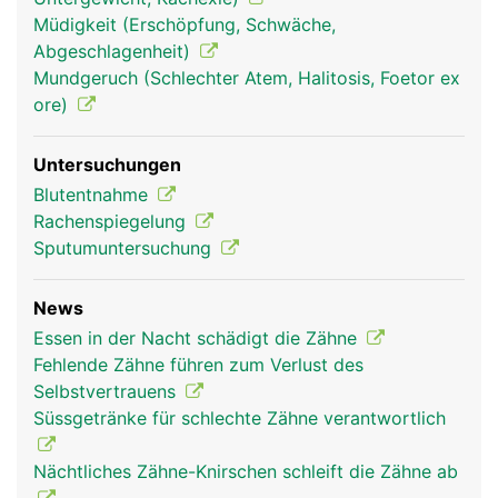
die über die Wurzelkanäle in die Zahnhöhle
Müdigkeit (Erschöpfung, Schwäche,
gelangen. Der Zahnfleischrand ist nicht mit dem
Abgeschlagenheit)
Zahnschmelz verwachsen, sondern erst mit der
Mundgeruch (Schlechter Atem, Halitosis, Foetor ex
tiefer liegenden Wurzelhaut, wodurch sich im
ore)
Bereich des Zahnhalses eine natürliche
Zahnfleischtasche bildet, die normalerweise
Untersuchungen
maximal zwei bis drei Millimeter tief ist.
Blutentnahme
Rachenspiegelung
Sputumuntersuchung
News
Essen in der Nacht schädigt die Zähne
Fehlende Zähne führen zum Verlust des
Selbstvertrauens
Süssgetränke für schlechte Zähne verantwortlich
Nächtliches Zähne-Knirschen schleift die Zähne ab