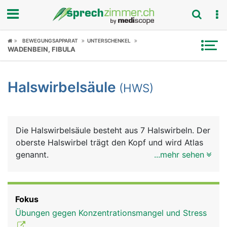
Fokus
BEWEGUNGSAPPARAT
UNTERSCHENKEL
WADENBEIN, FIBULA
Krankheitsbilder
Halswirbelsäule
(HWS)
Symptome
Untersuchungen
Die Halswirbelsäule besteht aus 7 Halswirbeln. Der
News
oberste Halswirbel trägt den Kopf und wird Atlas
genannt.
...mehr sehen
Ratgeber
Rubriken
Fokus
Übungen gegen Konzentrationsmangel und Stress