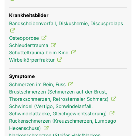
Krankheitsbilder
Bandscheibenvorfall, Diskushernie, Discusprolaps
Halswirbelsäule
Halswirbelsäule
Frau
Mann
Osteoporose
Schleudertrauma
Schütteltrauma beim Kind
Wirbelkörperfraktur
Symptome
Schmerzen im Bein, Fuss
Brustschmerzen (Schmerzen auf der Brust,
Thoraxschmerzen, Retrosternaler Schmerz)
Schwindel (Vertigo, Schwindelanfall,
Schwindelattacke, Gleichgewichtsstörung)
Rückenschmerzen (Kreuzschmerzen, Lumbago
Hexenschuss)
Nackenschmerzen (Steifer Hals/Nacken,