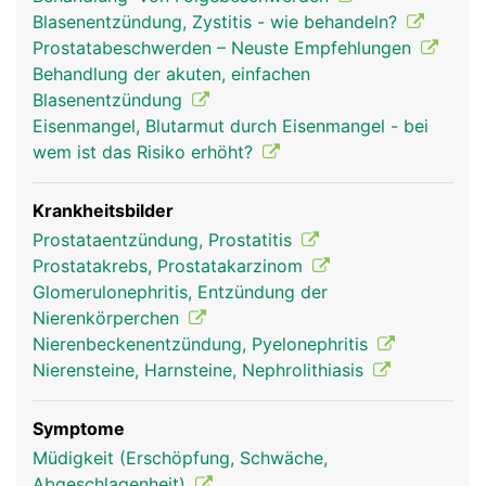
Harnspeicherung und die Harnröhre zur
Blasenentzündung, Zystitis - wie behandeln?
Harnausscheidung.
Prostatabeschwerden – Neuste Empfehlungen
Behandlung der akuten, einfachen
Blasenentzündung
Eisenmangel, Blutarmut durch Eisenmangel - bei
wem ist das Risiko erhöht?
Krankheitsbilder
Prostataentzündung, Prostatitis
Prostatakrebs, Prostatakarzinom
Glomerulonephritis, Entzündung der
Nierenkörperchen
Nierenbeckenentzündung, Pyelonephritis
Nierensteine, Harnsteine, Nephrolithiasis
Symptome
Müdigkeit (Erschöpfung, Schwäche,
Abgeschlagenheit)