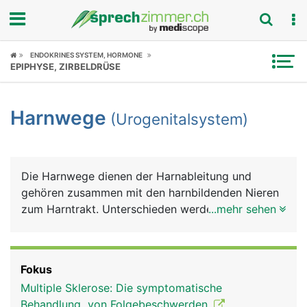
Fokus
ENDOKRINES SYSTEM, HORMONE
EPIPHYSE, ZIRBELDRÜSE
Krankheitsbilder
Harnwege
(Urogenitalsystem)
Symptome
Untersuchungen
Die Harnwege dienen der Harnableitung und
News
gehören zusammen mit den harnbildenden Nieren
zum Harntrakt. Unterschieden werden anatomisch
...mehr sehen
Ratgeber
ein oberer und ein unterer Harntrakt. Zum oberen
zählen die Nieren und die Harnleiter (Ureter), zum
Rubriken
unteren die Harnblase und die Harnröhre (Urethra).
Fokus
Die Nieren dienen der Harnbildung, die Harnleiter
Multiple Sklerose: Die symptomatische
zum Harntransport in die Blase, die Harnblase zur
Behandlung von Folgebeschwerden