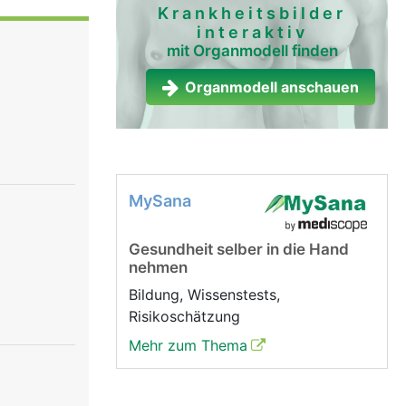
e, ein
Krankheitsbilder
interaktiv
.
mit Organmodell finden
Organmodell anschauen
MySana
Gesundheit selber in die Hand
nehmen
Bildung, Wissenstests,
Risikoschätzung
Mehr zum Thema