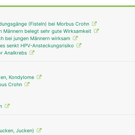
sserer Haut befindet sich die sogenannte Hämorrhoidalzon
ammen mit den beiden Ringmuskeln den Enddarm abdichtet
ndungsgänge (Fisteln) bei Morbus Crohn
an Männern belegt sehr gute Wirksamkeit
ch bei jungen Männern wirksam
es senkt HPV-Ansteckungsrisiko
or Analkrebs
rzen, Kondylome
bus Crohn
on
tjucken, Jucken)