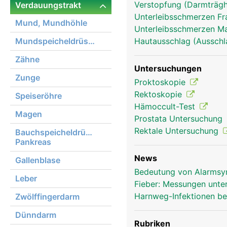
Verstopfung (Darmträghe
Verdauungstrakt
anus frau
Unterleibsschmerzen F
Mund, Mundhöhle
Unterleibsschmerzen 
Mundspeicheldrüsen
Hautausschlag (Ausschl
Zähne
Untersuchungen
Zunge
Proktoskopie
Rektoskopie
Speiseröhre
Hämoccult-Test
Magen
Prostata Untersuchung
Rektale Untersuchung
Bauchspeicheldrüse,
Pankreas
News
Gallenblase
Bedeutung von Alarmsy
Leber
Fieber: Messungen unte
Harnweg-Infektionen be
Zwölffingerdarm
Dünndarm
Rubriken