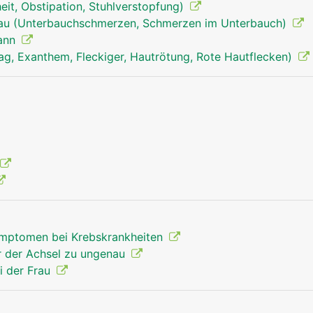
it, Obstipation, Stuhlverstopfung)
anus mann
rau (Unterbauchschmerzen, Schmerzen im Unterbauch)
Mann
ag, Exanthem, Fleckiger, Hautrötung, Rote Hautflecken)
mptomen bei Krebskrankheiten
r der Achsel zu ungenau
i der Frau