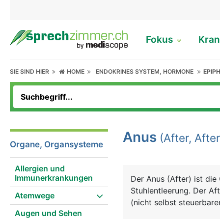
Fokus
Kran
SIE SIND HIER
HOME
ENDOKRINES SYSTEM, HORMONE
EPIP
Anus
(After, Afte
Organe, Organsysteme
Allergien und
Immunerkrankungen
Der Anus (After) ist di
Stuhlentleerung. Der Af
Atemwege
(nicht selbst steuerbare
Augen und Sehen
kontrollierbaren) äusse