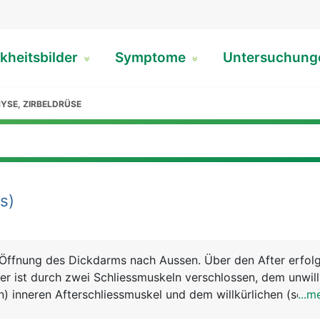
kheitsbilder
Symptome
Untersuchun
HYSE, ZIRBELDRÜSE
rs)
e Öffnung des Dickdarms nach Aussen. Über den After erfolg
ter ist durch zwei Schliessmuskeln verschlossen, dem unwill
n) inneren Afterschliessmuskel und dem willkürlichen (selbs
...m
ren Afterschliessmuskel. In der Übergangszone zwischen