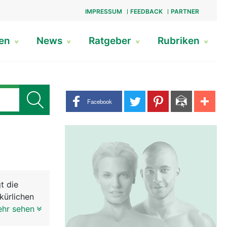
IMPRESSUM
FEEDBACK
PARTNER
gen
News
Ratgeber
Rubriken
Share buttons
Facebook
t die
kürlichen
t
ehr sehen