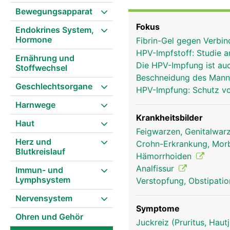
Darmschleimhaut und äu
Bewegungsapparat
Venengeflecht, das zus
Fokus
Endokrines System,
Hormone
Fibrin-Gel gegen Verbi
HPV-Impfstoff: Studie 
Ernährung und
Die HPV-Impfung ist au
Stoffwechsel
Beschneidung des Mann
Geschlechtsorgane
HPV-Impfung: Schutz v
Harnwege
Krankheitsbilder
Haut
Feigwarzen, Genitalwa
Herz und
Crohn-Erkrankung, Mor
Blutkreislauf
Hämorrhoiden
Analfissur
Immun- und
Lymphsystem
Verstopfung, Obstipati
Nervensystem
Symptome
Ohren und Gehör
Juckreiz (Pruritus, Hau