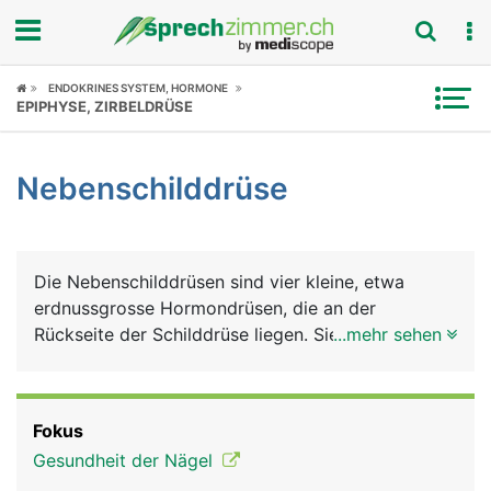
Fokus
ENDOKRINES SYSTEM, HORMONE
EPIPHYSE, ZIRBELDRÜSE
Krankheitsbilder
Nebenschilddrüse
Symptome
Untersuchungen
Die Nebenschilddrüsen sind vier kleine, etwa
News
erdnussgrosse Hormondrüsen, die an der
Rückseite der Schilddrüse liegen. Sie produzieren
...mehr sehen
Ratgeber
ein Hormon - das Parathormon, das den
Kalziumstoffwechsel im Körper reguliert. Kalzium
Rubriken
benötigt der Körper für den Knochen- und
Fokus
Zahnaufbau, für die Nerven- und Muskelfunktion
Gesundheit der Nägel
und für die Blutgerinnung. Ausserdem ermöglicht