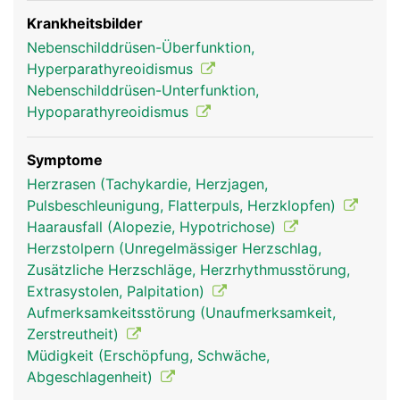
das Parathormon gemeinsam mit dem Vitamin D
die Kalziumaufnahme aus der Nahrung. Das
Krankheitsbilder
Vitamin D wird grösstenteils unter Lichteinfluss in
Nebenschilddrüsen-Überfunktion,
der Haut gebildet. Wird zu wenig Kalzium über die
Hyperparathyreoidismus
Ernährung zugeführt, bewirkt das Parathormon die
Nebenschilddrüsen-Unterfunktion,
Abgabe von Kalzium aus den Knochen ins Blut.
Hypoparathyreoidismus
Symptome
Herzrasen (Tachykardie, Herzjagen,
Pulsbeschleunigung, Flatterpuls, Herzklopfen)
Haarausfall (Alopezie, Hypotrichose)
Herzstolpern (Unregelmässiger Herzschlag,
Zusätzliche Herzschläge, Herzrhythmusstörung,
Extrasystolen, Palpitation)
Aufmerksamkeitsstörung (Unaufmerksamkeit,
Nebenschilddrüse
Nebenschilddrüse
Zerstreutheit)
Frau
Mann
Müdigkeit (Erschöpfung, Schwäche,
Abgeschlagenheit)