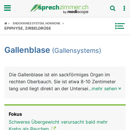
Fokus
ENDOKRINES SYSTEM, HORMONE
EPIPHYSE, ZIRBELDRÜSE
Krankheitsbilder
Gallenblase
(Gallensystems)
Symptome
Untersuchungen
Die Gallenblase ist ein sackförmiges Organ im
News
rechten Oberbauch. Sie ist etwa 8-10 Zentimeter
lang und liegt direkt an der Unterseite der Leber.
...mehr sehen
Ratgeber
Sie dient als Reservoir für den von der Leber
gebildeten grünlichen Gallensaft (kurz Galle), der
Rubriken
die Fettverdauung unterstützt. Feinste
Fokus
Gallenkanälchen in der Leber sammeln die Galle
Schweres Übergewicht verursacht bald mehr
und führen sie über den Hauptgallengang dem
Krebs als Rauchen