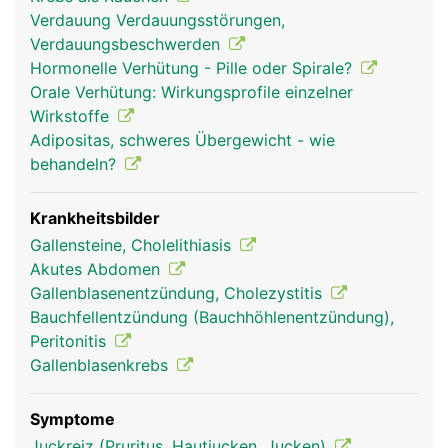
Dünndarm zu. Ein Teil davon zweigt in die
Verdauung Verdauungsstörungen,
Gallenblase ab und wird dort im eingedickten
Verdauungsbeschwerden
Zustand zwischengespeichert. Sobald Nahrung
Hormonelle Verhütung - Pille oder Spirale?
aus dem Magen in den Dünndarm übertritt, zieht
Orale Verhütung: Wirkungsprofile einzelner
sich die Gallenblase zusammen und gibt die Galle
Wirkstoffe
frei. Da die Galle auch direkt von der Leber in den
Adipositas, schweres Übergewicht - wie
Dünndarm fliessen kann, ist die Gallenblase kein
behandeln?
lebensnotwendiges Organ und kann, falls
notwendig, entfernt werden.
Krankheitsbilder
Gallensteine, Cholelithiasis
Akutes Abdomen
Gallenblasenentzündung, Cholezystitis
Bauchfellentzündung (Bauchhöhlenentzündung),
Peritonitis
Gallenblasenkrebs
Symptome
gallenblase frau
gallenblase mann
Juckreiz (Pruritus, Hautjucken, Jucken)