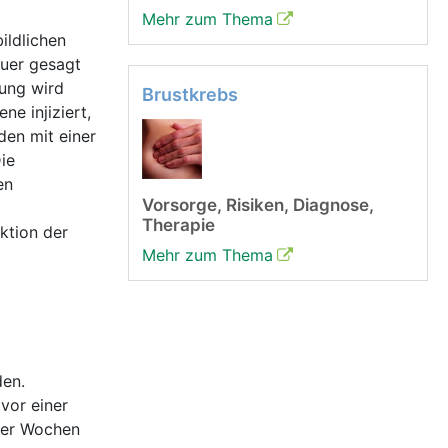
Mehr zum Thema
ildlichen
auer gesagt
hung wird
Brustkrebs
ne injiziert,
den mit einer
ie
en
Vorsorge, Risiken, Diagnose,
Therapie
ktion der
Mehr zum Thema
den.
vor einer
der Wochen