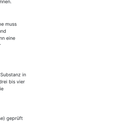
nnen.
hme muss
und
nn eine
r
 Substanz in
rei bis vier
ie
e) geprüft