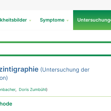
kheitsbilder
Symptome
Untersuchun
zintigraphie
(Untersuchung der
on)
enbacher
,
Doris Zumbühl
)
hode