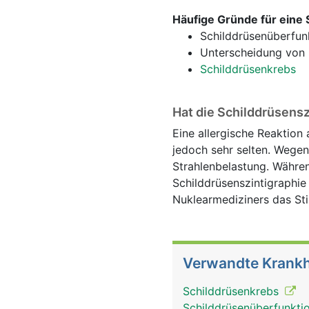
Häufige Gründe für eine 
Schilddrüsenüberfun
Unterscheidung von Sc
Schilddrüsenkrebs
Hat die Schilddrüsens
Eine allergische Reaktion 
jedoch sehr selten. Wege
Strahlenbelastung. Währe
Schilddrüsenszintigraphie
Nuklearmediziners das Stil
Verwandte Krankh
Schilddrüsenkrebs
Schilddrüsenüberfunkti