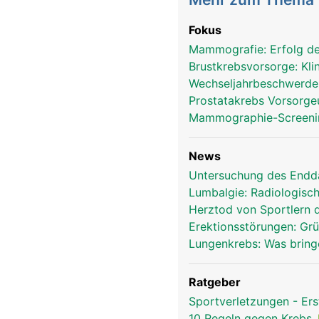
Fokus
Mammografie: Erfolg d
Brustkrebsvorsorge: Kl
Wechseljahrbeschwerden:
Prostatakrebs Vorsorgeu
Mammographie-Screenin
News
Untersuchung des Endda
Lumbalgie: Radiologisc
Herztod von Sportlern 
Erektionsstörungen: Gr
Lungenkrebs: Was bring
Ratgeber
Sportverletzungen - Ers
10 Regeln gegen Krebs