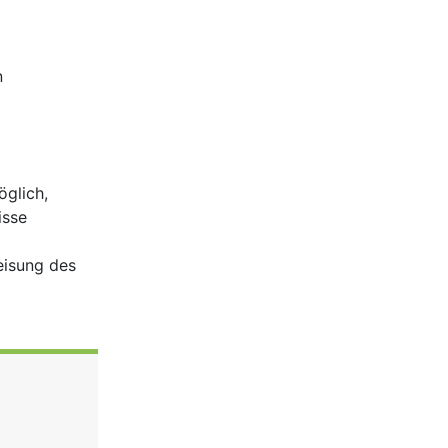
n
öglich,
isse
eisung des