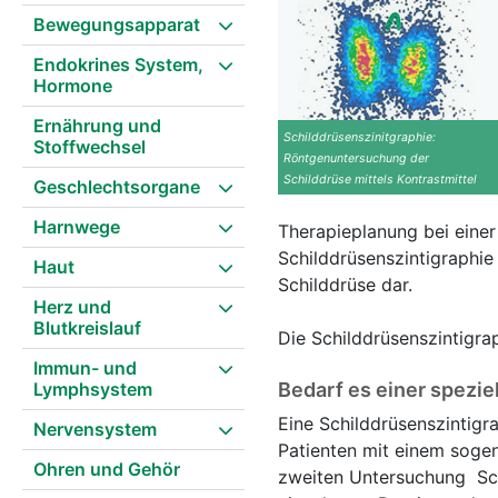
Bewegungsapparat
Endokrines System,
Hormone
Ernährung und
Schilddrüsenszinitgraphie:
Stoffwechsel
Röntgenuntersuchung der
Schilddrüse mittels Kontrastmittel
Geschlechtsorgane
Harnwege
Therapieplanung bei eine
Schilddrüsenszintigraphie
Haut
Schilddrüse dar.
Herz und
Blutkreislauf
Die Schilddrüsenszintigra
Immun- und
Lymphsystem
Bedarf es einer spezie
Eine Schilddrüsenszintig
Nervensystem
Patienten mit einem soge
Ohren und Gehör
zweiten Untersuchung Sc