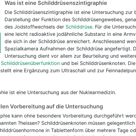
Was ist eine Schilddrüsenszintigraphie
Die Schilddrüsenszintigraphie ist eine Untersuchung zur b
Darstellung der Funktion des Schilddrüsengewebes, gen
des Jodstoffwechsels der
Schilddrüse
. Für die Untersuc
eine leicht radioaktive jodähnliche Substanz in eine Armve
die sich in der Schilddrüse anreichert. Anschliessend wer
Spezialkamera Aufnahmen der Schilddrüse angefertigt. D
Untersuchung dient vor allem zur Beurteilung und weiter
r
Schilddrüsenüberfunktion
und bei Schilddrüsenknoten. Die
 stellt eine Ergänzung zum Ultraschall und zur Feinnadelpun
phie ist eine Untersuchung aus der Nuklearmedizin.
llen Vorbereitung auf die Untersuchung
raphie kann ohne besondere Vorbereitung durchgeführt wer
nannten ?heissen? Schilddrüsenknoten müssen gelegentlich 
hilddrüsenhormone in Tablettenform über mehrere Tage o