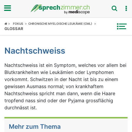
Fokus
FOKUS
CHRONISCHE MYELOISCHE LEUKÄMIE (CML)
GLOSSAR
Krankheitsbilder
Nachtschweiss
Symptome
Nachtschweiss ist ein Symptom, welches vor allem bei
Untersuchungen
Blutkrankheiten wie Leukämien oder Lymphomen
vorkommt. Schwitzen in der Nacht ist bis zu einem
News
gewissen Ausmass normal; von krankhaftem
Nachtschweiss spricht man dann, wenn die Haare
Ratgeber
tropfend nass sind oder der Pyjama grossflächig
durchnässt ist.
Rubriken
Mehr zum Thema