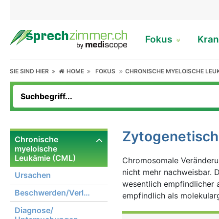
Fokus
Kran
SIE SIND HIER
HOME
FOKUS
CHRONISCHE MYELOISCHE LEUK
Zytogenetisch
Chronische
myeloische
Leukämie (CML)
Chromosomale Veränderun
nicht mehr nachweisbar. 
Ursachen
wesentlich empfindlicher
Beschwerden/Verlauf
empfindlich als molekula
Diagnose/