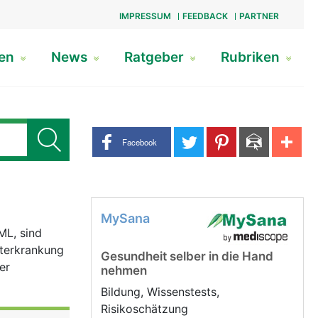
IMPRESSUM
FEEDBACK
PARTNER
gen
News
Ratgeber
Rubriken
Share buttons
Facebook
MySana
ML, sind
sterkrankung
Gesundheit selber in die Hand
er
nehmen
Bildung, Wissenstests,
Risikoschätzung