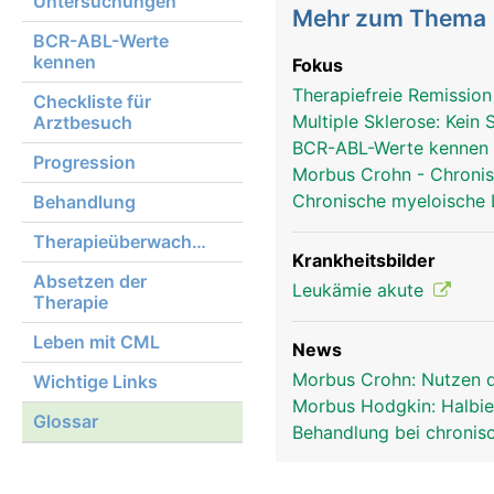
Untersuchungen
Mehr zum Thema
BCR-ABL-Werte
kennen
Fokus
Therapiefreie Remissio
Checkliste für
Multiple Sklerose: Kei
Arztbesuch
BCR-ABL-Werte kennen
Progression
Morbus Crohn - Chronis
Chronische myeloische
Behandlung
Therapieüberwachung
Krankheitsbilder
Absetzen der
Leukämie akute
Therapie
Leben mit CML
News
Morbus Crohn: Nutzen d
Wichtige Links
Morbus Hodgkin: Halbie
Glossar
Behandlung bei chroni