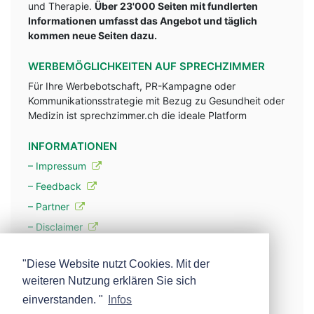
und Therapie.
Über 23'000 Seiten mit fundlerten
Informationen umfasst das Angebot und täglich
kommen neue Seiten dazu.
WERBEMÖGLICHKEITEN AUF SPRECHZIMMER
Für Ihre Werbebotschaft, PR-Kampagne oder
Kommunikationsstrategie mit Bezug zu Gesundheit oder
Medizin ist sprechzimmer.ch die ideale Platform
INFORMATIONEN
– Impressum
– Feedback
– Partner
– Disclaimer
– Datenschutzerklärung / Privacy Policy
"Diese Website nutzt Cookies. Mit der
weiteren Nutzung erklären Sie sich
– Werbung
einverstanden. "
Infos
– Mehr über unsere Experten