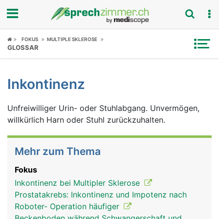
Fokus
FOKUS
MULTIPLE SKLEROSE
GLOSSAR
Krankheitsbilder
Inkontinenz
Symptome
Unfreiwilliger Urin- oder Stuhlabgang. Unvermögen,
Untersuchungen
willkürlich Harn oder Stuhl zurückzuhalten.
News
Mehr zum Thema
Ratgeber
Fokus
Rubriken
Inkontinenz bei Multipler Sklerose
Prostatakrebs: Inkontinenz und Impotenz nach
Roboter- Operation häufiger
Beckenboden während Schwangerschaft und