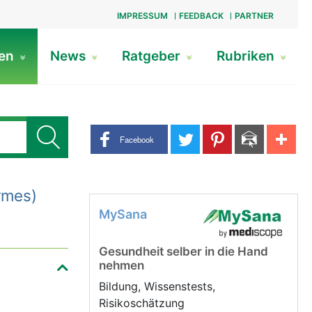
IMPRESSUM
FEEDBACK
PARTNER
gen
News
Ratgeber
Rubriken
Share buttons
Facebook
rmes)
MySana
Gesundheit selber in die Hand
nehmen
Bildung, Wissenstests,
Risikoschätzung