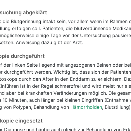
rsuchung abgeklärt
 die Blutgerinnung intakt sein, vor allem wenn im Rahmen 
lung erfolgen soll. Patienten, die blutverdünnende Medika
möglicherweise einige Tage vor der Untersuchung pausier
etzen. Anweisung dazu gibt der Arzt.
opie durchgeführt
 der linken Seite liegend mit angezogenen Beinen oder be
durchgeführt werden. Wichtig ist, dass sich der Patienten
toskops durch den After in den Enddarm zu erleichtern. Da
Einführen ist in der Regel schmerzfrei und wird meist nur al
d aber bei krankhaften Veränderungen möglich. Die gesa
10 Minuten, auch länger bei kleinen Eingriffen (Entnahme 
 von Polypen, Behandlung von
Hämorrhoiden
, Blutstillung)
kopie eingesetzt
ur Diagnose und häufig auch gleich zur Behandlung von Er