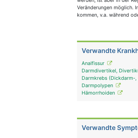
werden, ist aber in der R
Veränderungen möglich. In
kommen, v.a. während oder
Verwandte Krankh
Analfissur
Darmdivertikel, Divertik
Darmkrebs (Dickdarm-, 
Darmpolypen
Hämorrhoiden
Verwandte Symp