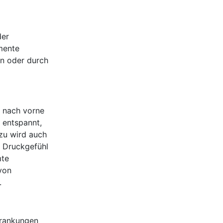
der
mente
en oder durch
i nach vorne
 entspannt,
zu wird auch
s Druckgefühl
mte
von
.
krankungen