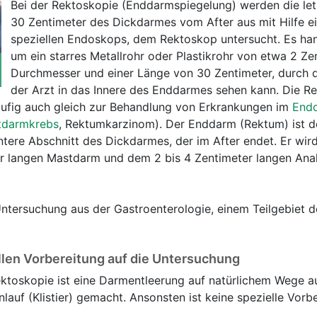
Bei der Rektoskopie (Enddarmspiegelung) werden die let
30 Zentimeter des Dickdarmes vom After aus mit Hilfe e
speziellen Endoskops, dem Rektoskop untersucht. Es han
um ein starres Metallrohr oder Plastikrohr von etwa 2 Ze
Durchmesser und einer Länge von 30 Zentimeter, durch 
der Arzt in das Innere des Enddarmes sehen kann. Die R
äufig auch gleich zur Behandlung von Erkrankungen im
End
tdarmkrebs
, Rektumkarzinom). Der Enddarm (Rektum) ist d
ntere Abschnitt des Dickdarmes, der im After endet. Er wir
er langen Mastdarm und dem 2 bis 4 Zentimeter langen Ana
Untersuchung aus der Gastroenterologie, einem Teilgebiet d
llen Vorbereitung auf die Untersuchung
ektoskopie ist eine Darmentleerung auf natürlichem Wege a
inlauf (Klistier) gemacht. Ansonsten ist keine spezielle Vorb