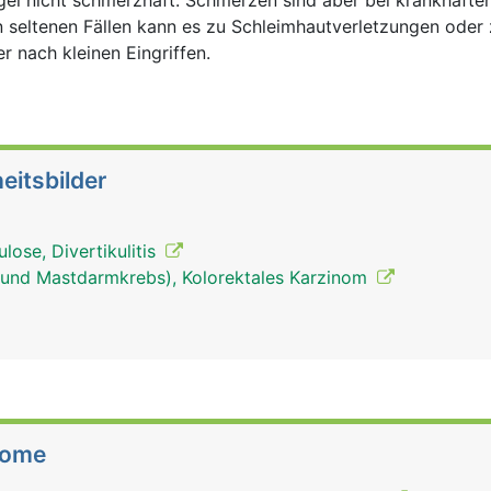
egel nicht schmerzhaft. Schmerzen sind aber bei krankhafte
 seltenen Fällen kann es zu Schleimhautverletzungen oder
 nach kleinen Eingriffen.
eitsbilder
ulose, Divertikulitis
und Mastdarmkrebs), Kolorektales Karzinom
tome