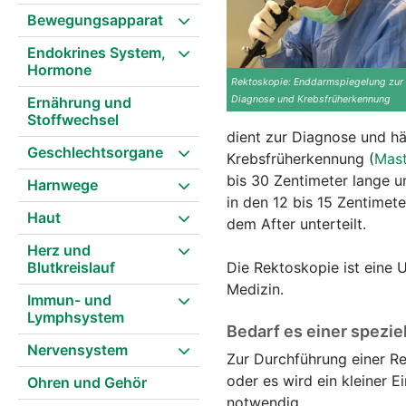
Bewegungsapparat
Endokrines System,
Hormone
Rektoskopie: Enddarmspiegelung zur
Ernährung und
Diagnose und Krebsfrüherkennung
Stoffwechsel
dient zur Diagnose und h
Geschlechtsorgane
Krebsfrüherkennung (
Mas
bis 30 Zentimeter lange u
Harnwege
in den 12 bis 15 Zentimet
Haut
dem After unterteilt.
Herz und
Blutkreislauf
Die Rektoskopie ist eine 
Medizin.
Immun- und
Lymphsystem
Bedarf es einer spezie
Nervensystem
Zur Durchführung einer R
oder es wird ein kleiner E
Ohren und Gehör
notwendig.