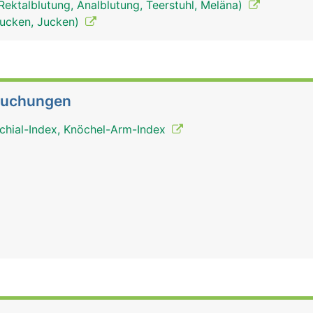
, Rektalblutung, Analblutung, Teerstuhl, Meläna)
tjucken, Jucken)
suchungen
chial-Index, Knöchel-Arm-Index