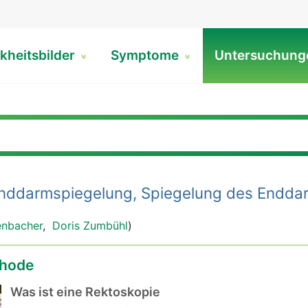
kheitsbilder
Symptome
Untersuchun
nddarmspiegelung, Spiegelung des Endda
enbacher
,
Doris Zumbühl
)
hode
Was ist eine Rektoskopie