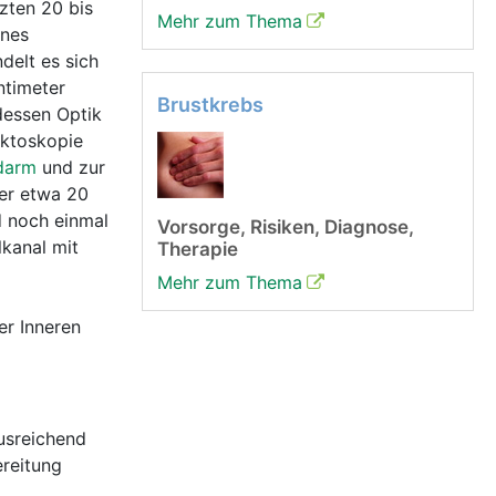
zten 20 bis
Mehr zum Thema
ines
delt es sich
ntimeter
Brustkrebs
dessen Optik
ektoskopie
darm
und zur
er etwa 20
d noch einmal
Vorsorge, Risiken, Diagnose,
lkanal mit
Therapie
Mehr zum Thema
er Inneren
usreichend
ereitung