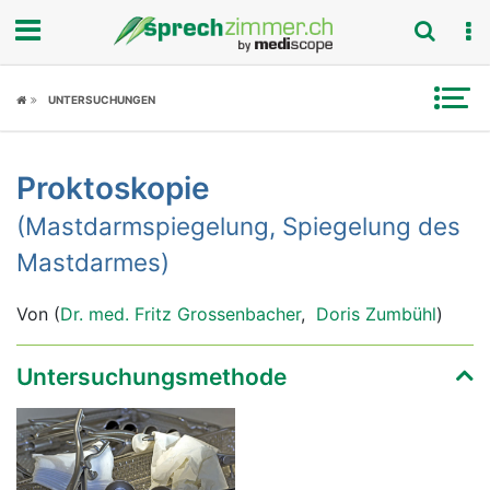
Fokus
UNTERSUCHUNGEN
Krankheitsbilder
Proktoskopie
Symptome
(Mastdarmspiegelung, Spiegelung des
Untersuchungen
Mastdarmes)
News
Von (
Dr. med. Fritz Grossenbacher
,
Doris Zumbühl
)
Ratgeber
Untersuchungsmethode
Rubriken