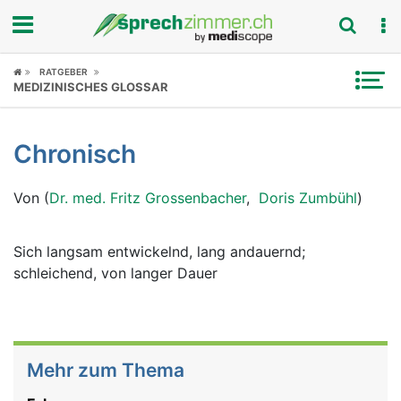
Fokus
RATGEBER
MEDIZINISCHES GLOSSAR
Krankheitsbilder
Chronisch
Symptome
Von (
Dr. med. Fritz Grossenbacher
,
Doris Zumbühl
)
Untersuchungen
News
Sich langsam entwickelnd, lang andauernd;
schleichend, von langer Dauer
Ratgeber
Rubriken
Mehr zum Thema