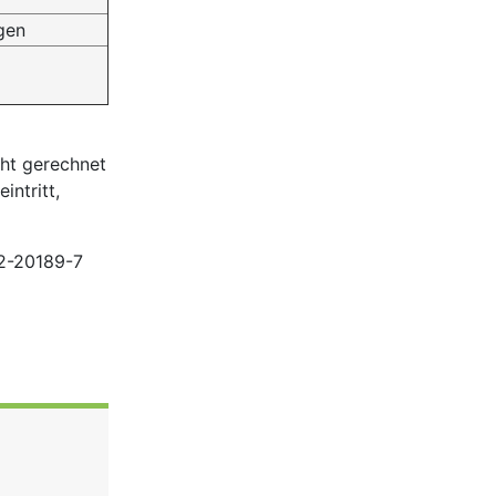
gen
cht gerechnet
ntritt,
502-20189-7