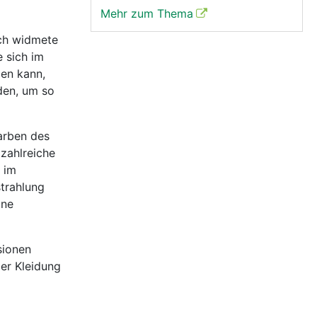
Mehr zum Thema
ich widmete
e sich im
len kann,
den, um so
arben des
zahlreiche
 im
trahlung
ine
sionen
er Kleidung