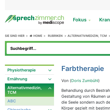
Fokus
Kran
SIE SIND HIER
HOME
RUBRIKEN
ALTERNATIVMEDIZIN, TCM
Farbtherapie
Physiotherapie
Ernährung
Von (
Doris Zumbühl
)
Alternativmedizin,
Behandlung durch Bestrahl
TCM
Gestaltung von Räumen und
ABC
die Seele sondern auch d
Körper gezielt mit besti
Chinesische