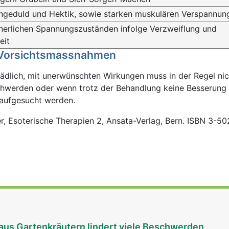
Ungeduld und Hektik, sowie starken muskulären Verspannun
nnerlichen Spannungszuständen infolge Verzweiflung und
eit
 Vorsichtsmassnahmen
hädlich, mit unerwünschten Wirkungen muss in der Regel ni
hwerden oder wenn trotz der Behandlung keine Besserung ei
t aufgesucht werden.
, Esoterische Therapien 2, Ansata-Verlag, Bern. ISBN 3-
aus Gartenkräutern lindert viele Beschwerden