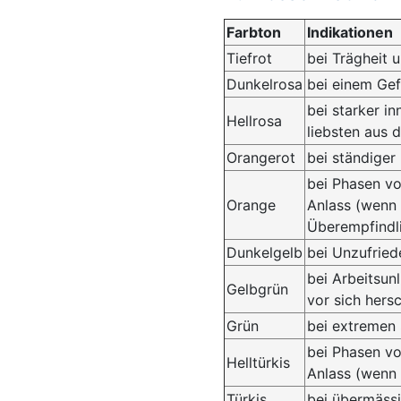
Farbton
Indikationen
Tiefrot
bei Trägheit u
Dunkelrosa
bei einem Gef
bei starker i
Hellrosa
liebsten aus 
Orangerot
bei ständiger
bei Phasen vo
Orange
Anlass (wenn 
Überempfindli
Dunkelgelb
bei Unzufried
bei Arbeitsu
Gelbgrün
vor sich hersc
Grün
bei extreme
bei Phasen vo
Helltürkis
Anlass (wenn
Türkis
bei übermäss