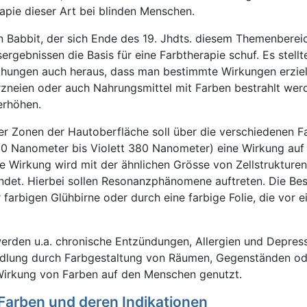
apie dieser Art bei blinden Menschen.
n Babbit, der sich Ende des 19. Jhdts. diesem Themenbere
rgebnissen die Basis für eine Farbtherapie schuf. Es stellt
schungen auch heraus, dass man bestimmte Wirkungen erzie
neien oder auch Nahrungsmittel mit Farben bestrahlt wer
erhöhen.
er Zonen der Hautoberfläche soll über die verschiedenen F
80 Nanometer bis Violett 380 Nanometer) eine Wirkung auf 
 Wirkung wird mit der ähnlichen Grösse von Zellstrukturen
det. Hierbei sollen Resonanzphänomene auftreten. Die Bes
 farbigen Glühbirne oder durch eine farbige Folie, die vor e
rden u.a. chronische Entzündungen, Allergien und Depres
dlung durch Farbgestaltung von Räumen, Gegenständen od
Wirkung von Farben auf den Menschen genutzt.
Farben und deren Indikationen