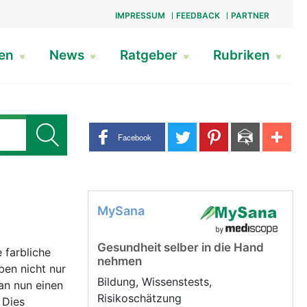
IMPRESSUM
FEEDBACK
PARTNER
gen
News
Ratgeber
Rubriken
Share buttons
Facebook
MySana
Gesundheit selber in die Hand
 farbliche
nehmen
ben nicht nur
Bildung, Wissenstests,
an nun einen
Risikoschätzung
 Dies