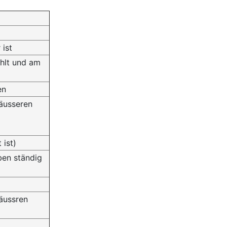
 ist
ühlt und am
en
 äusseren
 ist)
ben ständig
 äussren