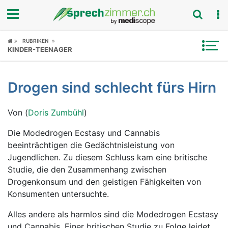
Fokus
RUBRIKEN
KINDER-TEENAGER
Krankheitsbilder
Drogen sind schlecht fürs Hirn
Symptome
Von (
Doris Zumbühl
)
Untersuchungen
Die Modedrogen Ecstasy und Cannabis
News
beeinträchtigen die Gedächtnisleistung von
Jugendlichen. Zu diesem Schluss kam eine britische
Ratgeber
Studie, die den Zusammenhang zwischen
Drogenkonsum und den geistigen Fähigkeiten von
Rubriken
Konsumenten untersuchte.
Alles andere als harmlos sind die Modedrogen Ecstasy
und Cannabis. Einer britischen Studie zu Folge leidet