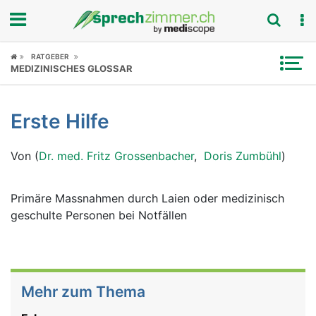
Fokus
RATGEBER
MEDIZINISCHES GLOSSAR
Krankheitsbilder
Erste Hilfe
Symptome
Von (
Dr. med. Fritz Grossenbacher
,
Doris Zumbühl
)
Untersuchungen
News
Primäre Massnahmen durch Laien oder medizinisch
geschulte Personen bei Notfällen
Ratgeber
Rubriken
Mehr zum Thema