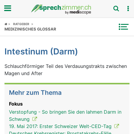
Fokus
RATGEBER
MEDIZINISCHES GLOSSAR
Krankheitsbilder
Intestinum (Darm)
Symptome
Schlauchförmiger Teil des Verdauungstrakts zwischen
Untersuchungen
Magen und After
News
Mehr zum Thema
Ratgeber
Fokus
Rubriken
Verstopfung - So bringen Sie den lahmen Darm in
Schwung
19. Mai 2017: Erster Schweizer Welt-CED-Tag
Deutsches Krebsregister: Prostatakrebs-Fälle