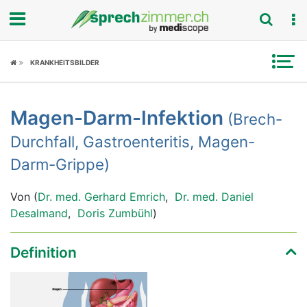
Fokus
KRANKHEITSBILDER
Krankheitsbilder
Magen-Darm-Infektion
(Brech-
Symptome
Durchfall, Gastroenteritis, Magen-
Untersuchungen
Darm-Grippe)
News
Von (
Dr. med. Gerhard Emrich
,
Dr. med. Daniel
Desalmand
,
Doris Zumbühl
)
Ratgeber
Definition
Rubriken