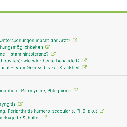
 Untersuchungen macht der Arzt?
chungsmöglichkeiten
ine Histaminintoleranz?
ipositas): wie wird heute behandelt?
sucht - vom Genuss bis zur Krankheit
Panaritium, Paronychie, Phlegmone
ryngitis
g, Periarthritis humero-scapularis, PHS, akut
sgekugelte Schulter