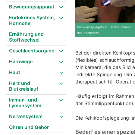
Bewegungsapparat
Endokrines System,
Hormone
Kehlkopfspiegelung: Untersuchung
Ernährung und
des Kehlkopfs
Stoffwechsel
Geschlechtsorgane
Bei der direkten Kehlkopf
(flexibles) schlauchförm
Harnwege
Minikamera, die das Bild 
Haut
indirekte Spiegelung rein 
therapeutisch für Operati
Herz und
Blutkreislauf
Häufig erfolgt im Rahmen
Immun- und
der Stimmlippenfunktion).
Lymphsystem
Nervensystem
Die Kehlkopfspiegelung i
Ohren und Gehör
Bedarf es einer spezie