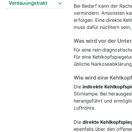
Verdauungstrakt
Bei Bedarf kann der Rach
vermindern. Ansonsten ka
erfolgen. Eine direkte Ke
muss dafür nüchtern sein,
Was wird vor der Unte
Für eine rein diagnostisc
Für eine Kehlkopfspiegelu
übliche Narkoseabklärung
Wie wird eine Kehlkop
Die
indirekte Kehlkopfsp
Stirnlampe. Bei herausges
herangeführt und ermöglic
Luftröhre.
Die
direkte Kehlkopfspie
ebenfalls über den offene