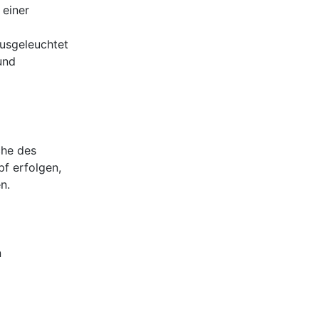
 einer
usgeleuchtet
und
che des
f erfolgen,
n.
n