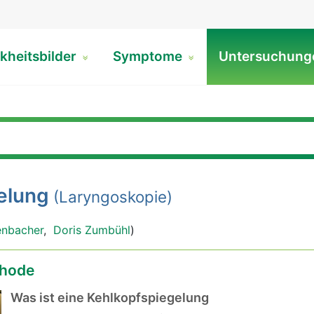
kheitsbilder
Symptome
Untersuchun
elung
(Laryngoskopie)
enbacher
,
Doris Zumbühl
)
hode
Was ist eine Kehlkopfspiegelung