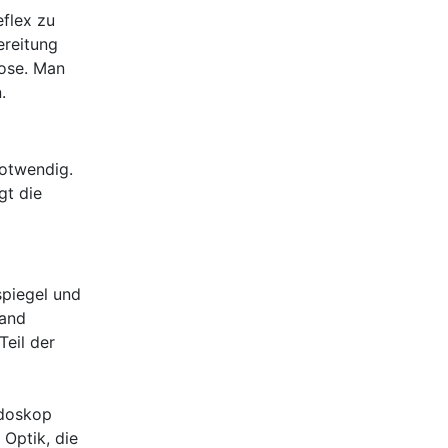
flex zu
ereitung
kose. Man
.
notwendig.
gt die
spiegel und
wand
Teil der
ndoskop
 Optik, die