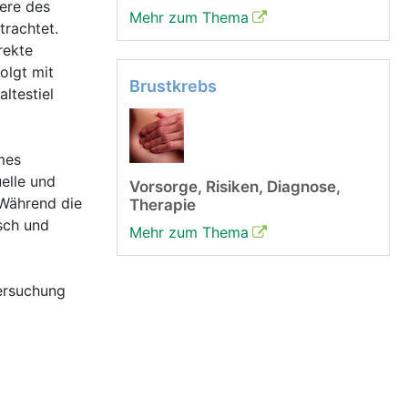
ere des
Mehr zum Thema
trachtet.
rekte
olgt mit
Brustkrebs
ltestiel
mes
elle und
Vorsorge, Risiken, Diagnose,
 Während die
Therapie
isch und
Mehr zum Thema
ersuchung