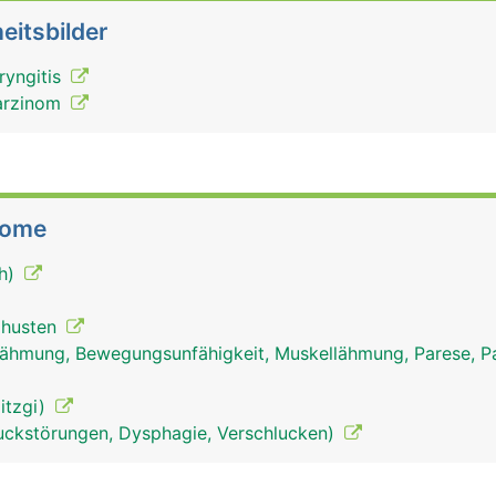
eitsbilder
ryngitis
karzinom
tome
eh)
izhusten
ähmung, Bewegungsunfähigkeit, Muskellähmung, Parese, Pa
Hitzgi)
uckstörungen, Dysphagie, Verschlucken)