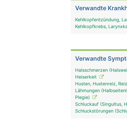
Verwandte Krankh
Kehlkopfentzündung, La
Kehlkopfkrebs, Larynx
Verwandte Symp
Halsschmerzen (Halsw
Heiserkeit
Husten, Hustenreiz, Re
Lähmungen (Halbseitenl
Plegie)
Schluckauf (Singultus, 
Schluckstörungen (Schl