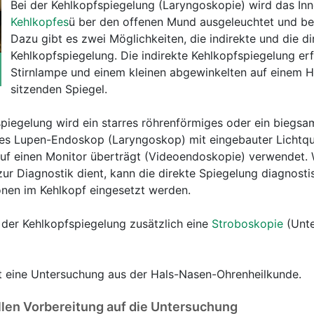
Bei der Kehlkopfspiegelung (Laryngoskopie) wird das Inn
Kehlkopfes
ü ber den offenen Mund ausgeleuchtet und be
Dazu gibt es zwei Möglichkeiten, die indirekte und die di
Kehlkopfspiegelung. Die indirekte Kehlkopfspiegelung erf
Stirnlampe und einem kleinen abgewinkelten auf einem Ha
sitzenden Spiegel.
spiegelung wird ein starres röhrenförmiges oder ein biegsa
iges Lupen-Endoskop (Laryngoskop) mit eingebauter Lichtqu
auf einen Monitor überträgt (Videoendoskopie) verwendet.
zur Diagnostik dient, kann die direkte Spiegelung diagnost
onen im Kehlkopf eingesetzt werden.
 der Kehlkopfspiegelung zusätzlich eine
Stroboskopie
(Unt
st eine Untersuchung aus der Hals-Nasen-Ohrenheilkunde.
llen Vorbereitung auf die Untersuchung