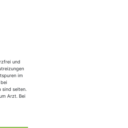
rzfrei und
utreizungen
tspuren im
 bei
sind selten.
um Arzt. Bei