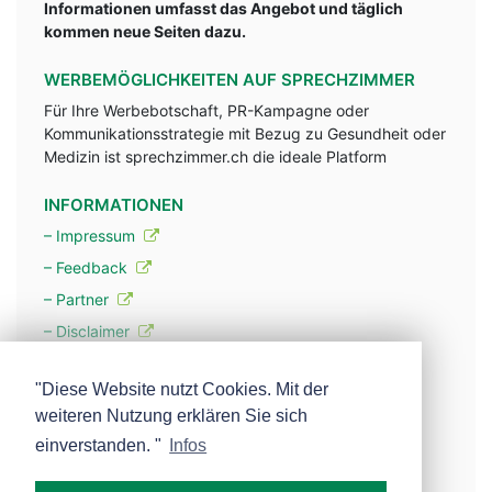
Informationen umfasst das Angebot und täglich
kommen neue Seiten dazu.
WERBEMÖGLICHKEITEN AUF SPRECHZIMMER
Für Ihre Werbebotschaft, PR-Kampagne oder
Kommunikationsstrategie mit Bezug zu Gesundheit oder
Medizin ist sprechzimmer.ch die ideale Platform
INFORMATIONEN
– Impressum
– Feedback
– Partner
– Disclaimer
– Datenschutzerklärung / Privacy Policy
"Diese Website nutzt Cookies. Mit der
weiteren Nutzung erklären Sie sich
– Werbung
einverstanden. "
Infos
– Mehr über unsere Experten