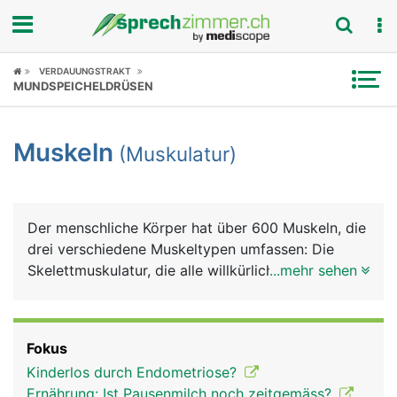
Fokus
VERDAUUNGSTRAKT
MUNDSPEICHELDRÜSEN
Krankheitsbilder
Muskeln
(Muskulatur)
Symptome
Untersuchungen
Der menschliche Körper hat über 600 Muskeln, die
News
drei verschiedene Muskeltypen umfassen: Die
Skelettmuskulatur, die alle willkürlichen
...mehr sehen
Ratgeber
Bewegungen ausführt; die glatte Muskulatur in den
Wänden vieler Hohlorgane wie Speiseröhre,
Rubriken
Magen, Darm, Harnblase oder Blutgefässe, und die
Fokus
Herzmuskulatur. Die Skelettmuskeln sind über
Kinderlos durch Endometriose?
Sehnen zur Kraftübertragung fest an Knochen
Ernährung: Ist Pausenmilch noch zeitgemäss?