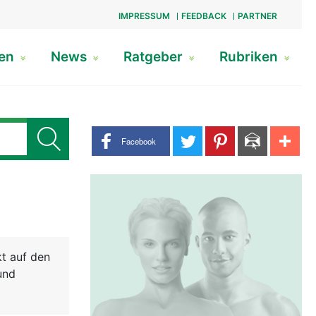
IMPRESSUM
FEEDBACK
PARTNER
gen
News
Ratgeber
Rubriken
Share buttons
Facebook
kt auf den
und