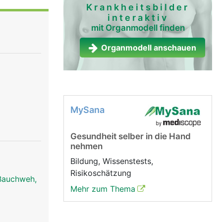
Krankheitsbilder
interaktiv
mit Organmodell finden
Organmodell anschauen
MySana
Gesundheit selber in die Hand
nehmen
Bildung, Wissenstests,
Risikoschätzung
Bauchweh,
Mehr zum Thema