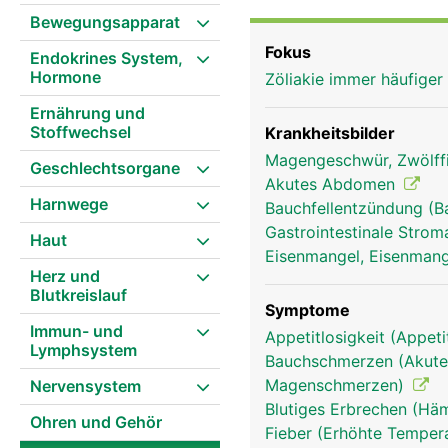
Bewegungsapparat
Fokus
Endokrines System,
Hormone
Zöliakie immer häufiger
Ernährung und
Stoffwechsel
Krankheitsbilder
Magengeschwür, Zwölff
Geschlechtsorgane
Akutes Abdomen
Harnwege
Bauchfellentzündung (B
Gastrointestinale Stro
Haut
Eisenmangel, Eisenmang
Herz und
Blutkreislauf
Symptome
Immun- und
Appetitlosigkeit (Appeti
Lymphsystem
Bauchschmerzen (Akute
Magenschmerzen)
Nervensystem
Blutiges Erbrechen (Hä
Ohren und Gehör
Fieber (Erhöhte Tempera