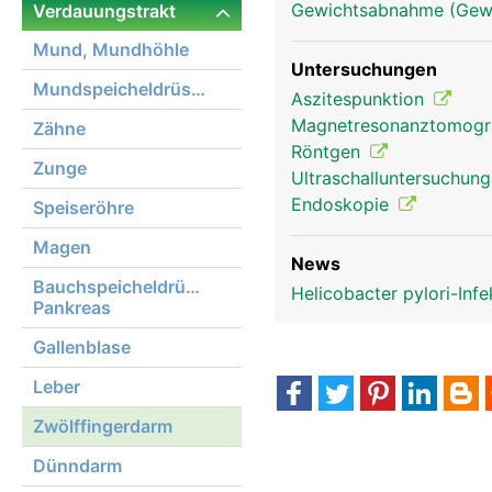
Gewichtsabnahme (Gewi
Verdauungstrakt
Mund, Mundhöhle
Untersuchungen
Mundspeicheldrüsen
Aszitespunktion
Magnetresonanztomog
Zähne
Röntgen
Zunge
Ultraschalluntersuchun
Endoskopie
Speiseröhre
Magen
News
Bauchspeicheldrüse,
Helicobacter pylori-Inf
Pankreas
Gallenblase
Leber
Zwölffingerdarm
Dünndarm