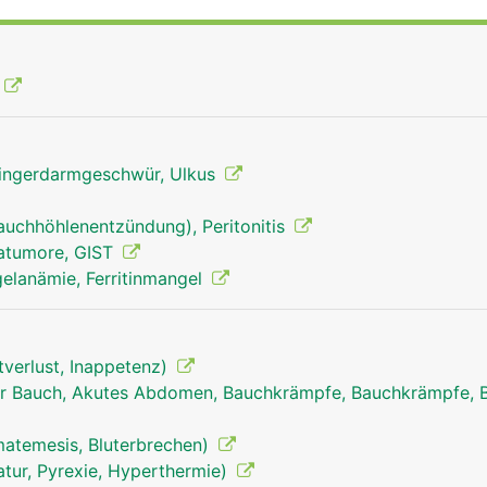
ingerdarmgeschwür, Ulkus
auchhöhlenentzündung), Peritonitis
matumore, GIST
elanämie, Ferritinmangel
tverlust, Inappetenz)
r Bauch, Akutes Abdomen, Bauchkrämpfe, Bauchkrämpfe, 
matemesis, Bluterbrechen)
tur, Pyrexie, Hyperthermie)