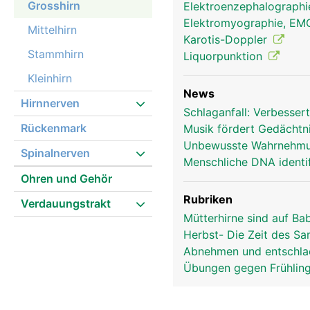
Grosshirn
Elektroenzephalograph
Elektromyographie, E
Mittelhirn
Karotis-Doppler
Stammhirn
Liquorpunktion
Kleinhirn
News
Hirnnerven
Schlaganfall: Verbesse
Rückenmark
Musik fördert Gedächtni
Grosshirn Frau
Unbewusste Wahrnehmu
Spinalnerven
Menschliche DNA identif
Ohren und Gehör
Rubriken
Verdauungstrakt
Mütterhirne sind auf B
Herbst- Die Zeit des S
Abnehmen und entschla
Übungen gegen Frühlin