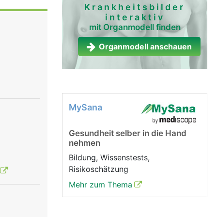
e
Krankheitsbilder
interaktiv
te zu einer
mit Organmodell finden
chen
Organmodell anschauen
rolliert
ächtnisses
che
e uns vom
MySana
Gesundheit selber in die Hand
nehmen
Bildung, Wissenstests,
Risikoschätzung
Mehr zum Thema