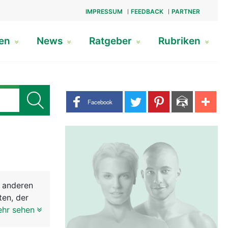
IMPRESSUM
FEEDBACK
PARTNER
gen
News
Ratgeber
Rubriken
Share buttons
Facebook
e anderen
ten, der
über den
ehr sehen
hälfte