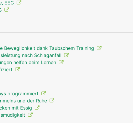
ie, EEG
MG
rte Beweglichkeit dank Taubschem Training
sleistung nach Schlaganfall
Grosshirn Mann
ngen helfen beim Lernen
iziert
abys programmiert
ammelns und der Ruhe
cken mit Essig
gsmüdigkeit