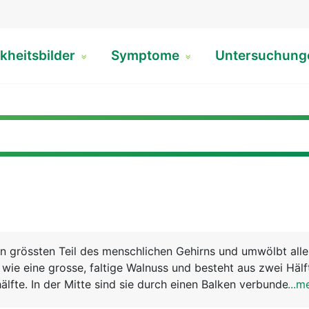
kheitsbilder
Symptome
Untersuchun
n grössten Teil des menschlichen Gehirns und umwölbt all
s wie eine grosse, faltige Walnuss und besteht aus zwei Hälf
älfte. In der Mitte sind sie durch einen Balken verbunden, 
...m
ch zwischen beiden Hirnhälften stattfindet. Die rechte Hirn