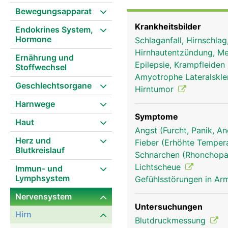
steuert die linke Körpers
Bewegungsapparat
Überkreuzung ist der Gr
Krankheitsbilder
Endokrines System,
Lähmung auf der rechten
Hormone
Schlaganfall, Hirnschla
(Lappen), die unterschie
Hirnhautentzündung, Me
Schläfenlappen, der Hin
Ernährung und
Epilepsie, Krampfleiden
Stoffwechsel
Bewegungen und verarbei
Amyotrophe Lateralskle
unbewussten Handlungen 
Geschlechtsorgane
Hirntumor
und unserer Lernfähigke
Harnwege
verantwortlich. Das Gro
Tier unterscheidet.
Symptome
Haut
Angst (Furcht, Panik, A
Herz und
Fieber (Erhöhte Tempera
Blutkreislauf
Schnarchen (Rhonchopa
Lichtscheue
Immun- und
Lymphsystem
Gefühlsstörungen in Arm
Nervensystem
Untersuchungen
Hirn
Blutdruckmessung