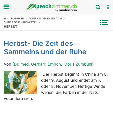
RUBRIKEN
ALTERNATIVMEDIZIN, TCM
Fokus
CHINESISCHE HAUSMITTEL
HERBST
Krankheitsbilder
Herbst- Die Zeit des
Symptome
Sammelns und der Ruhe
Untersuchungen
Von (
Dr. med. Gerhard Emrich
,
Doris Zumbühl
)
News
Der Herbst beginnt in China am 8.
oder 9. August und endet am 7.
Ratgeber
oder 8. November. Heftige Winde
wehen, die Farben in der Natur
Rubriken
verändern sich.