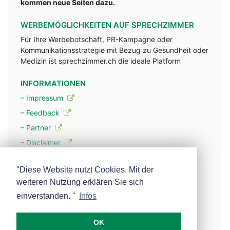
kommen neue Seiten dazu.
WERBEMÖGLICHKEITEN AUF SPRECHZIMMER
Für Ihre Werbebotschaft, PR-Kampagne oder
Kommunikationsstrategie mit Bezug zu Gesundheit oder
Medizin ist sprechzimmer.ch die ideale Platform
INFORMATIONEN
– Impressum
– Feedback
– Partner
– Disclaimer
– Datenschutzerklärung / Privacy Policy
"Diese Website nutzt Cookies. Mit der
weiteren Nutzung erklären Sie sich
– Werbung
einverstanden. "
Infos
– Mehr über unsere Experten
OK