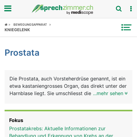
Fokus
BEWEGUNGSAPPARAT
KNIEGELENK
Krankheitsbilder
Prostata
Symptome
Untersuchungen
Die Prostata, auch Vorsteherdrüse genannt, ist ein
News
etwa kastaniengrosses Organ, das direkt unter der
Harnblase liegt. Sie umschliesst die Harnröhre
...mehr sehen
Ratgeber
ringförmig. Sie besteht aus vielen Einzeldrüsen
deren Ausführungsgänge in die Harnröhre münden.
Rubriken
Die Vorsteherdrüse gehört, genau wie Hoden,
Fokus
Nebenhoden und Samenleiter, zu den
Prostatakrebs: Aktuelle Informationen zur
Geschlechtsorganen des Mannes.
Behandlung und Erkennung von Krebs an der